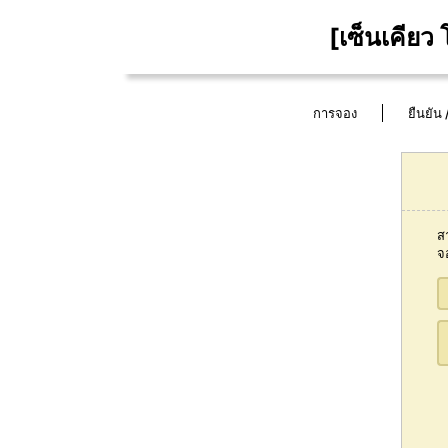
[เซ็นเคีย
การจอง
ยืนยัน
ส
จ