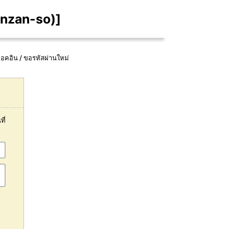
inzan-so)]
็อคอิน / ขอรหัสผ่านใหม่
ี่