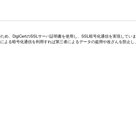
め、DigiCertのSSLサーバ証明書を使用し、SSL暗号化通信を実現し
Lによる暗号化通信を利用すれば第三者によるデータの盗用や改ざんを防止し