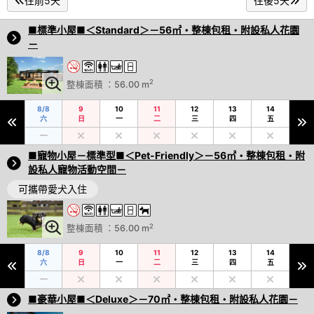
往前5天
往後5天
■標準小屋■＜Standard＞－56㎡・整棟包租・附設私人花園
－
2
整棟面積 ：56.00 m
8/8
9
10
11
12
13
14
六
日
一
二
三
四
五
■寵物小屋－標準型■＜Pet-Friendly＞－56㎡・整棟包租・附
設私人寵物活動空間－
可攜帶愛犬入住
2
整棟面積 ：56.00 m
8/8
9
10
11
12
13
14
六
日
一
二
三
四
五
■豪華小屋■＜Deluxe＞－70㎡・整棟包租・附設私人花園－