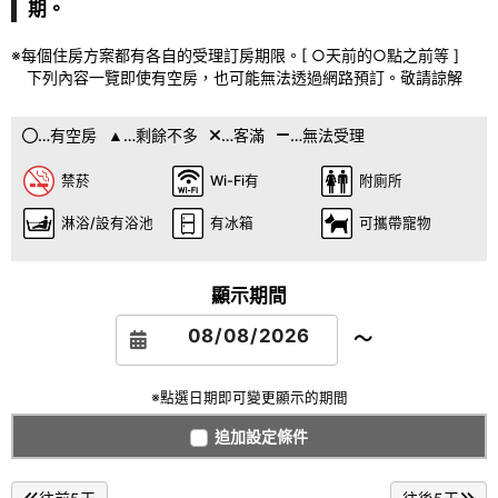
期。
※每個住房方案都有各自的受理訂房期限。[ ○天前的○點之前等 ]
下列內容一覽即使有空房，也可能無法透過網路預訂。敬請諒解
…有空房
…剩餘不多
…客滿
…無法受理
禁菸
Wi-Fi有
附廁所
淋浴/設有浴池
有冰箱
可攜帶寵物
顯示期間
～
※點選日期即可變更顯示的期間
追加設定條件