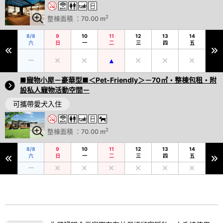
2
整棟面積 ：70.00 m
8/8
9
10
11
12
13
14
六
日
一
二
三
四
五
■寵物小屋－豪華型■＜Pet-Friendly＞－70㎡・整棟包租・附
設私人寵物活動空間－
可攜帶愛犬入住
2
整棟面積 ：70.00 m
8/8
9
10
11
12
13
14
六
日
一
二
三
四
五