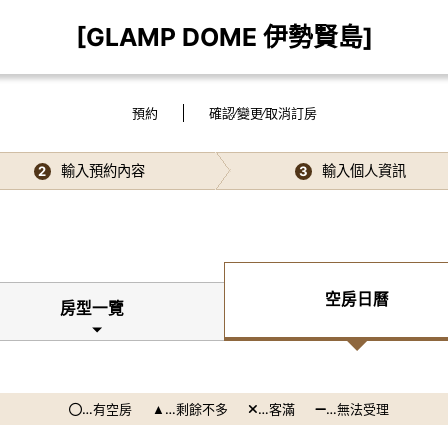
[GLAMP DOME 伊勢賢島]
預約
確認∕變更∕取消訂房
輸入預約內容
輸入個人資訊
2
3
空房日曆
房型一覽
…有空房
…剩餘不多
…客滿
…無法受理