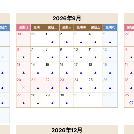
2026年9月
星期六
星期日
星期一
星期二
星期三
星期四
星期五
星期六
星期
30
31
1
2
3
4
5
27
6
7
8
9
10
11
12
4
13
14
15
16
17
18
19
11
20
21
22
23
24
25
26
18
27
28
29
30
1
2
3
25
2026年12月