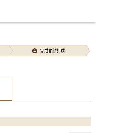
完成預約訂房
4