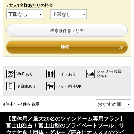
※大人1名様あたりの料金
～
検索条件をクリア
検索
シャワー/お風
Wi-Fiあり
トイレあり
呂あり
冷蔵庫あり
ペット同伴OK
4件中1～4件を表示
【団体用／最大20名のツインドーム専用プラン】
富士山独占！富士山型のプライベートプール、サ
ウナ付き！団体・グループ滞在にオススメのツイ