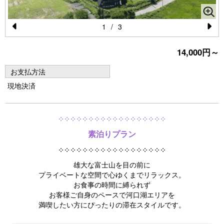
1
/
3
Pr
N
14,000円～
e
e
vi
xt
お支払方法
o
現地決済
u
s
༶ ༶ ༶ ༶ ༶ ༶ ༶ ༶ ༶ ༶ ༶ ༶ ༶ ༶ ༶ ༶ ༶ ༶
素泊りプラン
༶ ༶ ༶ ༶ ༶ ༶ ༶ ༶ ༶ ༶ ༶ ༶ ༶ ༶ ༶ ༶ ༶ ༶
雄大な富士山を目の前に
プライベートな空間で心ゆくまでリラックス。
お食事の時間に縛られず
お客様ご自身のペースで河口湖エリアを
満喫したい方にぴったりの滞在スタイルです。