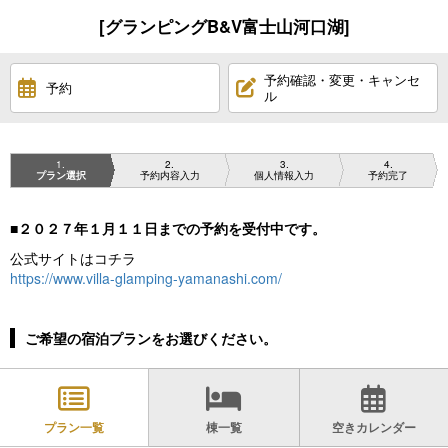
[グランピングB&V富士山河口湖]
予約確認・変更・キャンセ
予約
ル
1
2
3
4
プラン選択
予約内容入力
個人情報入力
予約完了
■２０２７年１月１１日までの予約を受付中です。
公式サイトはコチラ
https://www.villa-glamping-yamanashi.com/
ご希望の宿泊プランをお選びください。
プラン一覧
棟一覧
空きカレンダー