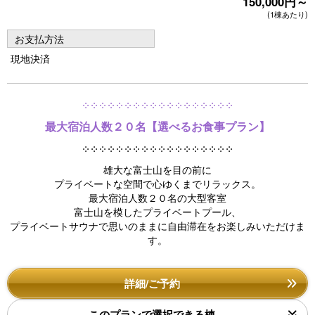
150,000円～
e
e
(1棟あたり)
vi
xt
お支払方法
o
現地決済
u
s
༶ ༶ ༶ ༶ ༶ ༶ ༶ ༶ ༶ ༶ ༶ ༶ ༶ ༶ ༶ ༶ ༶ ༶
最大宿泊人数２０名【選べるお食事プラン】
༶ ༶ ༶ ༶ ༶ ༶ ༶ ༶ ༶ ༶ ༶ ༶ ༶ ༶ ༶ ༶ ༶ ༶
雄大な富士山を目の前に
プライベートな空間で心ゆくまでリラックス。
最大宿泊人数２０名の大型客室
富士山を模したプライベートプール、
プライベートサウナで思いのままに自由滞在をお楽しみいただけま
す。
詳細/ご予約
このプランで選択できる棟