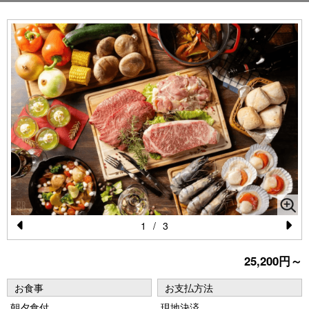
1
/
3
Pr
N
25,200円～
e
e
vi
xt
お食事
お支払方法
o
朝夕食付
現地決済