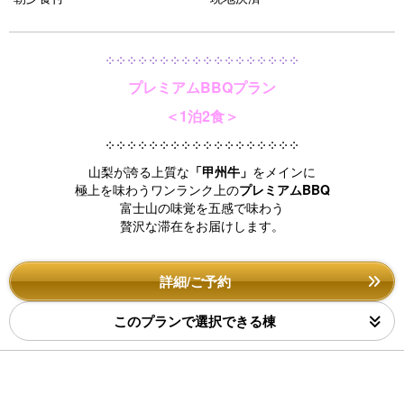
u
s
༶ ༶ ༶ ༶ ༶ ༶ ༶ ༶ ༶ ༶ ༶ ༶ ༶ ༶ ༶ ༶ ༶ ༶
プレミアムBBQプラン
＜1泊2食＞
༶ ༶ ༶ ༶ ༶ ༶ ༶ ༶ ༶ ༶ ༶ ༶ ༶ ༶ ༶ ༶ ༶ ༶
山梨が誇る上質な
「甲州牛」
をメインに
極上を味わうワンランク上の
プレミアムBBQ
富士山の味覚を五感で味わう
贅沢な滞在をお届けします。
詳細/ご予約
このプランで選択できる棟