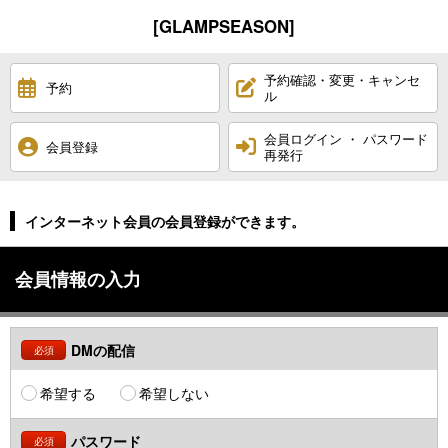
[GLAMPSEASON]
予約確認・変更・キャンセ
予約
ル
会員ログイン ・ パスワード
会員登録
再発行
インターネット会員の会員登録ができます。
会員情報の入力
DMの配信
必須
希望する
希望しない
パスワード
必須