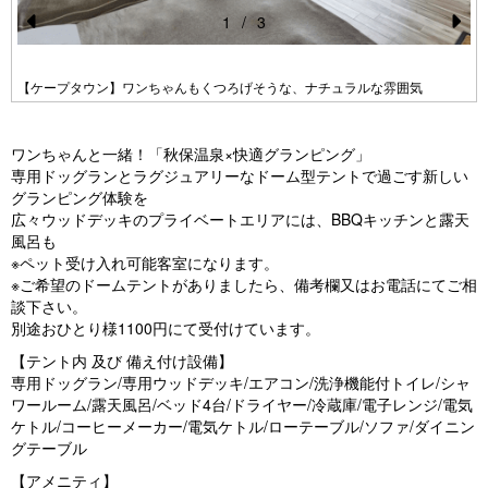
1
/
3
Pr
N
e
e
【ケープタウン】ワンちゃんもくつろげそうな、ナチュラルな雰囲気
vi
xt
o
ワンちゃんと一緒！「秋保温泉×快適グランピング」
u
専用ドッグランとラグジュアリーなドーム型テントで過ごす新しい
グランピング体験を
s
広々ウッドデッキのプライベートエリアには、BBQキッチンと露天
風呂も
※ペット受け入れ可能客室になります。
※ご希望のドームテントがありましたら、備考欄又はお電話にてご相
談下さい。
別途おひとり様1100円にて受付けています。
【テント内 及び 備え付け設備】
専用ドッグラン/専用ウッドデッキ/エアコン/洗浄機能付トイレ/シャ
ワールーム/露天風呂/ベッド4台/ドライヤー/冷蔵庫/電子レンジ/電気
ケトル/コーヒーメーカー/電気ケトル/ローテーブル/ソファ/ダイニン
グテーブル
【アメニティ】