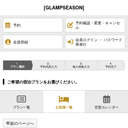
[GLAMPSEASON]
予約確認・変更・キャンセ
予約
ル
会員ログイン ・ パスワード
会員登録
再発行
1
2
3
4
プラン選択
予約内容入力
個人情報入力
予約完了
ご希望の宿泊プランをお選びください。
プラン一覧
お部屋一覧
空室カレンダー
前のページへ