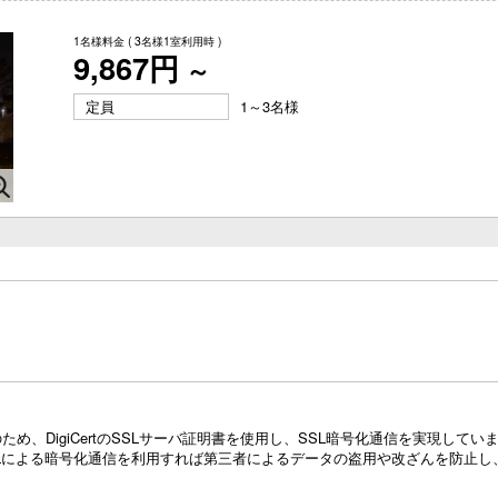
1名様料金
( 3名様1室利用時 )
9,867円
～
定員
1～3名様
め、DigiCertのSSLサーバ証明書を使用し、SSL暗号化通信を実現し
Lによる暗号化通信を利用すれば第三者によるデータの盗用や改ざんを防止し