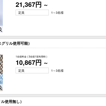
21,367円
～
定員
1～3名様
スグリル使用可能）
1名様料金
( 3名様1室利用時 )
10,867円
～
定員
1～3名様
リル使用無し）