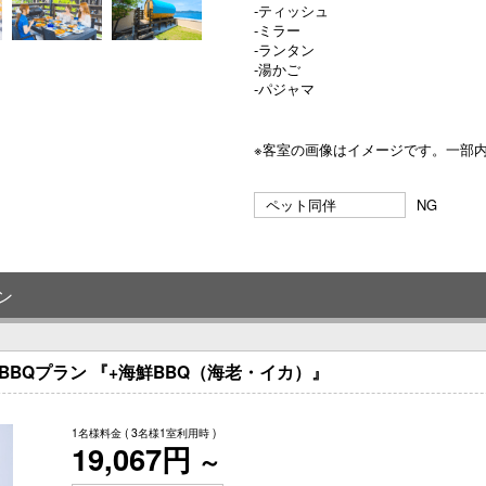
-ティッシュ
-ミラー
-ランタン
-湯かご
-パジャマ
※客室の画像はイメージです。一部
ペット同伴
NG
ン
e BBQプラン 『+海鮮BBQ（海老・イカ）』
1名様料金
( 3名様1室利用時 )
19,067円
～