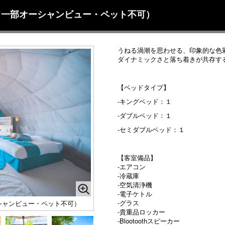
h Deck（一部オーシャンビュー・ペット不可）
うねる渦潮を思わせる、印象的な色
ダイナミックさと落ち着きが共存す
【ベッドタイプ】
-キングベッド：１
-ダブルベッド：１
-セミダブルベッド：１
【客室備品】
-エアコン
-冷蔵庫
-空気清浄機
-電子ケトル
-グラス
（一部オーシャンビュー・ペット不可）
-貴重品ロッカー
-Blootoothスピーカー