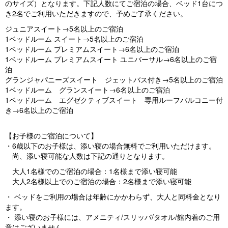
のサイズ）となります。下記人数にてご宿泊の場合、ベッド1台につ
き2名でご利用いただきますので、予めご了承ください。
ジュニアスイート→5名以上のご宿泊
1ベッドルーム スイート→5名以上のご宿泊
1ベッドルーム プレミアムスイート→6名以上のご宿泊
1ベッドルーム プレミアムスイート ユニバーサル→6名以上のご宿
泊
グランジャパニーズスイート ジェットバス付き→5名以上のご宿泊
1ベッドルーム グランスイート→6名以上のご宿泊
1ベッドルーム エグゼクティブスイート 専用ルーフバルコニー付
き→6名以上のご宿泊
【お子様のご宿泊について】
・6歳以下のお子様は、添い寝の場合無料でご利用いただけます。
尚、添い寝可能な人数は下記の通りとなります。
大人1名様でのご宿泊の場合：1名様まで添い寝可能
大人2名様以上でのご宿泊の場合：2名様まで添い寝可能
・ ベッドをご利用の場合は年齢にかかわらず、大人と同料金となり
ます。
・ 添い寝のお子様には、アメニティ/スリッパ/タオル/館内着のご用
意はございません。