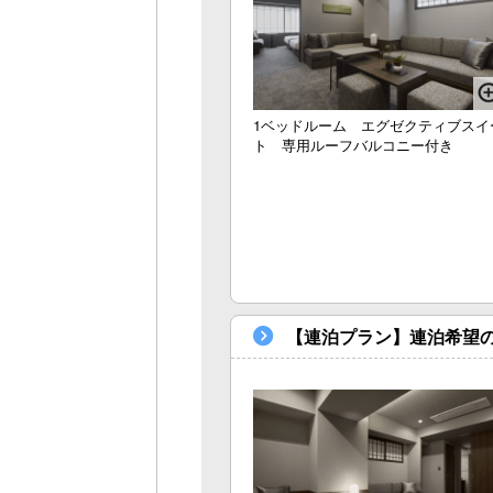
1ベッドルーム エグゼクティブスイ
ト 専用ルーフバルコニー付き
【連泊プラン】連泊希望の