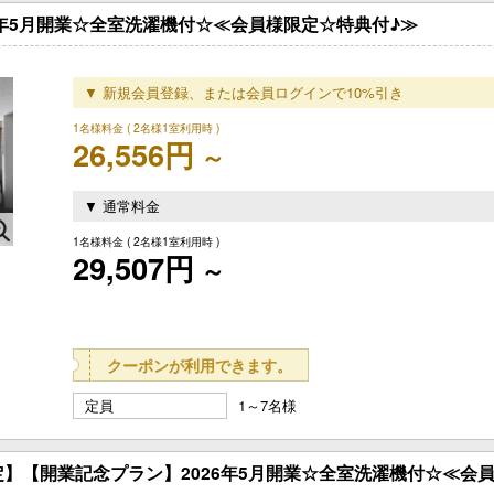
6年5月開業☆全室洗濯機付☆≪会員様限定☆特典付♪≫
▼ 新規会員登録、または会員ログインで10%引き
1名様料金
( 2名様1室利用時 )
26,556円
～
▼ 通常料金
1名様料金
( 2名様1室利用時 )
29,507円
～
クーポンが利用できます。
定員
1～7名様
】【開業記念プラン】2026年5月開業☆全室洗濯機付☆≪会