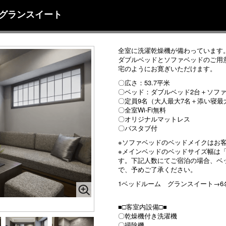
 グランスイート
全室に洗濯乾燥機が備わっています
ダブルベッドとソファベッドのご用
宅のようにお寛ぎいただけます。
〇広さ：53.7平米
〇ベッド：ダブルベッド2台＋ソファ
〇定員9名（大人最大7名＋添い寝最
〇全室Wi-Fi無料
〇オリジナルマットレス
〇バスタブ付
※ソファベッドのベッドメイクはお
※メインベッドのベッドサイズ幅は「
す。下記人数にてご宿泊の場合、ベ
で、予めご了承ください。
1ベッドルーム グランスイート→6
■□客室内設備□■
〇乾燥機付き洗濯機
〇掃除機