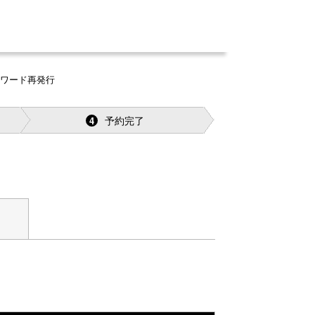
スワード再発行
予約完了
4