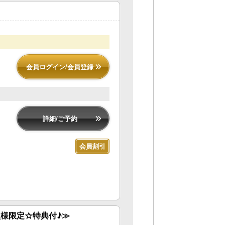
会員ログイン/会員登録
詳細/ご予約
会員割引
員様限定☆特典付♪≫