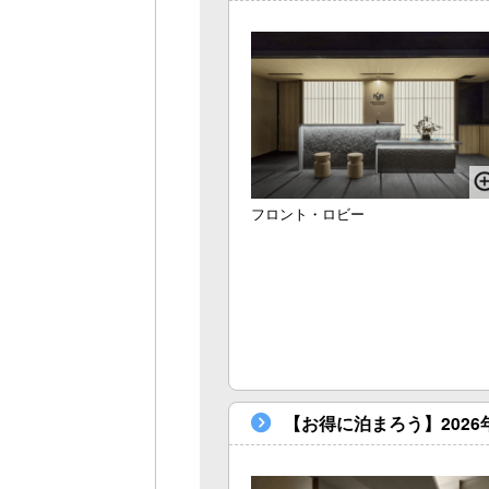
フロント・ロビー
【お得に泊まろう】202