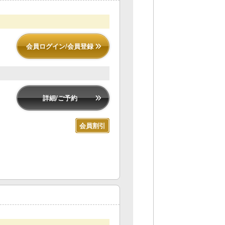
会員ログイン/会員登録
詳細/ご予約
会員割引