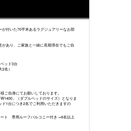
ーが付いた70平米あるラグジュアリーなお部
。
意があり、ご家族と一緒に長期滞在でもご自
ベッド3台
大2名）
客様ご自身にてお願いしております。
W1400」（ダブルベッドのサイズ）となりま
ッド1台につき2名でご利用いただきますの
イート 専用ルーフバルコニー付き→6名以上