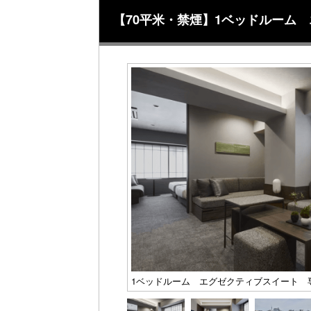
【70平米・禁煙】1ベッドルーム
1ベッドルーム エグゼクティブスイート 