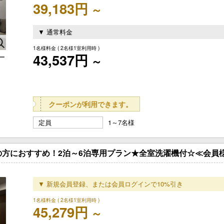
39,183円
～
▼ 通常料金
1名様料金
( 2名様1室利用時 )
43,537円
ー
～
クーポンが利用できます。
定員
1～7名様
方におすすめ！2泊～6泊専用プラン★全室洗濯機付☆≪会員
▼ 新規会員登録、または会員ログインで10%引き
1名様料金
( 2名様1室利用時 )
45,279円
～