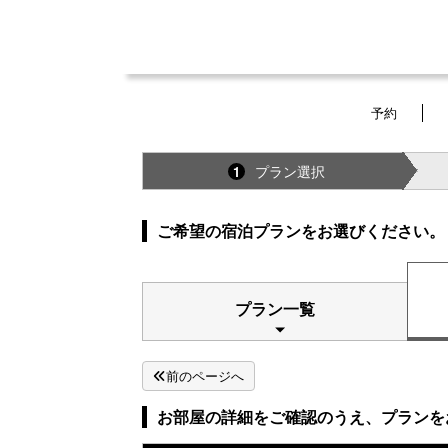
予約
プラン選択
1
ご希望の宿泊プランをお選びください。
プラン一覧
前のページへ
お部屋の詳細をご確認のうえ、プランを