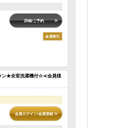
詳細/ご予約
会員割引
ラン★全室洗濯機付☆≪会員様
会員ログイン/会員登録