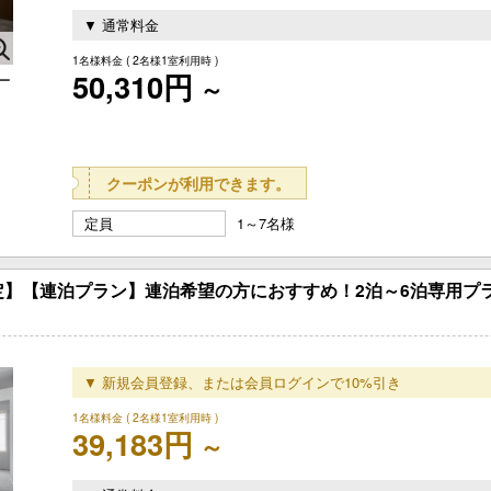
▼ 通常料金
1名様料金
( 2名様1室利用時 )
50,310円
ー
～
クーポンが利用できます。
定員
1～7名様
定】【連泊プラン】連泊希望の方におすすめ！2泊～6泊専用プ
▼ 新規会員登録、または会員ログインで10%引き
1名様料金
( 2名様1室利用時 )
39,183円
～