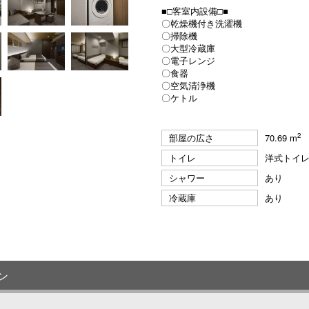
■□客室内設備□■
〇乾燥機付き洗濯機
〇掃除機
〇大型冷蔵庫
〇電子レンジ
〇食器
〇空気清浄機
〇ケトル
2
部屋の広さ
70.69 m
トイレ
洋式トイ
シャワー
あり
冷蔵庫
あり
ン