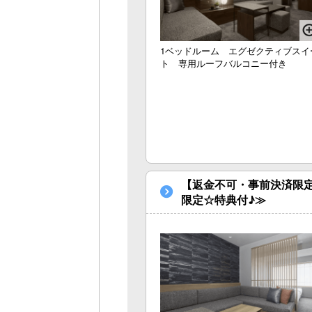
1ベッドルーム エグゼクティブスイ
ト 専用ルーフバルコニー付き
【返金不可・事前決済限
限定☆特典付♪≫