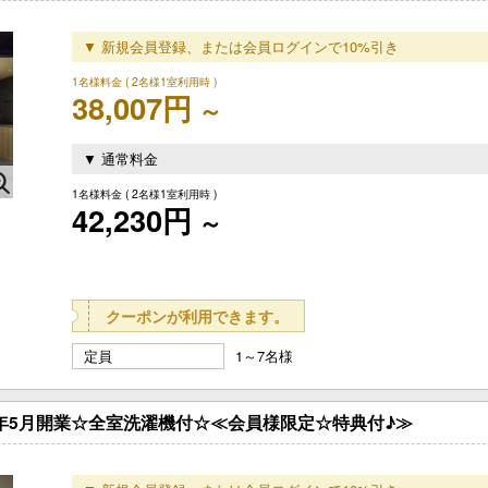
▼ 新規会員登録、または会員ログインで10%引き
1名様料金
( 2名様1室利用時 )
38,007円
～
▼ 通常料金
1名様料金
( 2名様1室利用時 )
42,230円
～
クーポンが利用できます。
定員
1～7名様
6年5月開業☆全室洗濯機付☆≪会員様限定☆特典付♪≫