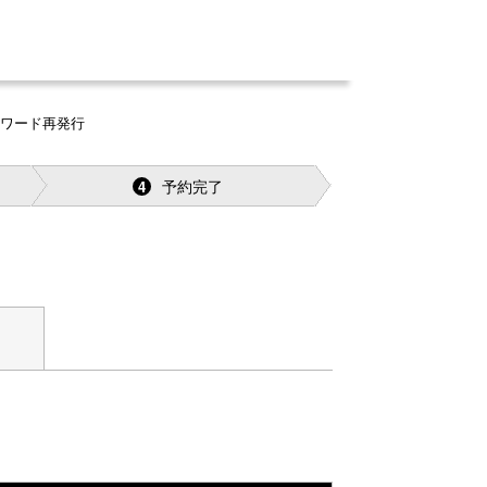
スワード再発行
予約完了
4