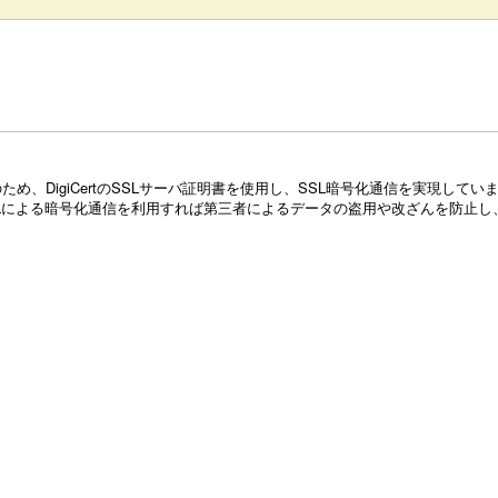
め、DigiCertのSSLサーバ証明書を使用し、SSL暗号化通信を実現し
Lによる暗号化通信を利用すれば第三者によるデータの盗用や改ざんを防止し