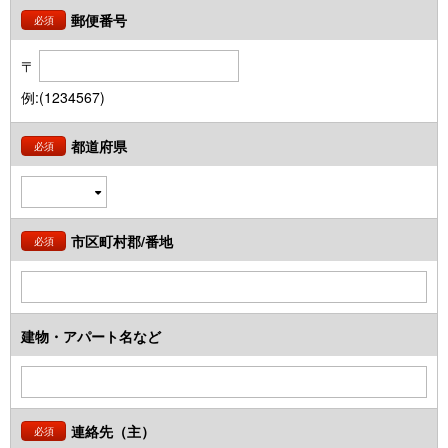
郵便番号
必須
〒
例:(1234567)
都道府県
必須
市区町村郡/番地
必須
建物・アパート名など
連絡先（主）
必須