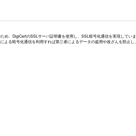
め、DigiCertのSSLサーバ証明書を使用し、SSL暗号化通信を実現し
Lによる暗号化通信を利用すれば第三者によるデータの盗用や改ざんを防止し