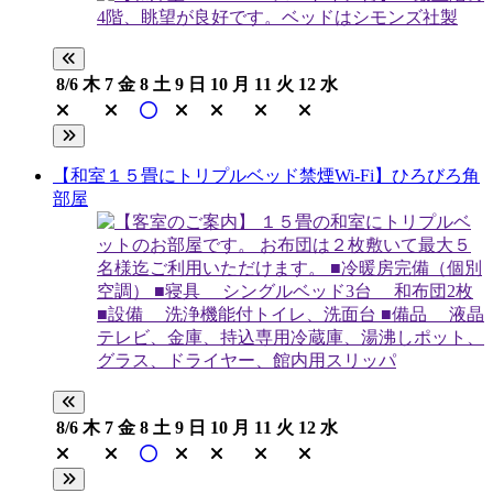
8/6
木
7
金
8
土
9
日
10
月
11
火
12
水
【和室１５畳にトリプルベッド禁煙Wi-Fi】ひろびろ角
部屋
8/6
木
7
金
8
土
9
日
10
月
11
火
12
水