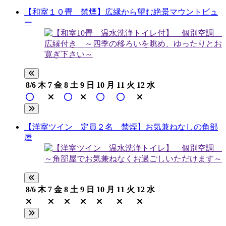
【和室１０畳 禁煙】広縁から望む絶景マウントビュ
ー
8/6
木
7
金
8
土
9
日
10
月
11
火
12
水
【洋室ツイン 定員２名 禁煙】お気兼ねなしの角部
屋
8/6
木
7
金
8
土
9
日
10
月
11
火
12
水