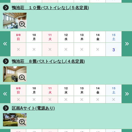
鴨池荘 １０畳バストイレなし(５名定員)
8/9
10
11
12
13
14
15
日
月
火
水
木
金
土
3
鴨池荘 ８畳バストイレなし(４名定員)
8/9
10
11
12
13
14
15
日
月
火
水
木
金
土
区画Aサイト(電源あり)