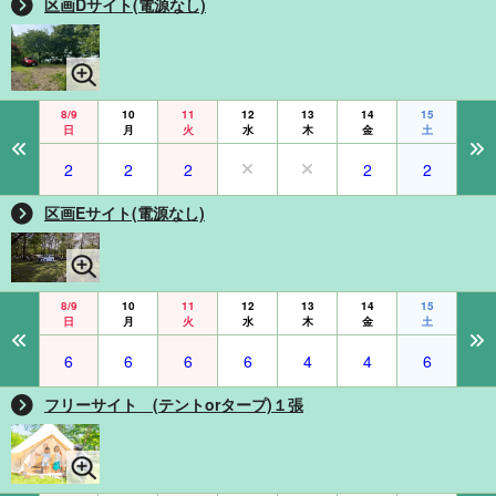
区画Dサイト(電源なし)
8/9
10
11
12
13
14
15
日
月
火
水
木
金
土
2
2
2
2
2
区画Eサイト(電源なし)
8/9
10
11
12
13
14
15
日
月
火
水
木
金
土
6
6
6
6
4
4
6
フリーサイト (テントorタープ)１張