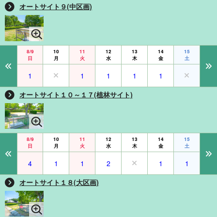
オートサイト９(中区画)
8/9
10
11
12
13
14
15
日
月
火
水
木
金
土
1
1
1
1
1
オートサイト１０～１７(植林サイト)
8/9
10
11
12
13
14
15
日
月
火
水
木
金
土
4
1
1
2
1
1
オートサイト１８(大区画)