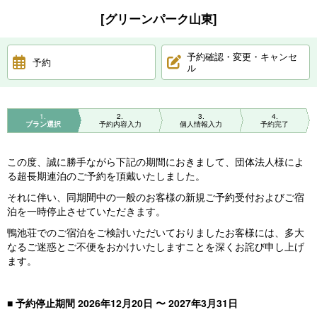
[グリーンパーク山東]
予約確認・変更・キャンセ
予約
ル
1
2
3
4
プラン選択
予約内容入力
個人情報入力
予約完了
この度、誠に勝手ながら下記の期間におきまして、団体法人様によ
る超長期連泊のご予約を頂戴いたしました。
それに伴い、同期間中の一般のお客様の新規ご予約受付およびご宿
泊を一時停止させていただきます。
鴨池荘でのご宿泊をご検討いただいておりましたお客様には、多大
なるご迷惑とご不便をおかけいたしますことを深くお詫び申し上げ
ます。
■ 予約停止期間 2026年12月20日 〜 2027年3月31日