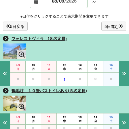
～
※日付をクリックすることで表示期間を変更できます
5日戻る
5日進む
フォレストヴィラ (８名定員)
8/9
10
11
12
13
14
15
日
月
火
水
木
金
土
1
鴨池荘 １０畳バストイレあり(５名定員)
8/9
10
11
12
13
14
15
日
月
火
水
木
金
土