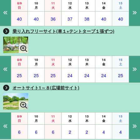
8/9
10
11
12
13
14
15
日
月
火
水
木
金
土
40
40
36
37
38
40
40
乗り入れフリーサイト(車１+テントタープ１張ずつ)
8/9
10
11
12
13
14
15
日
月
火
水
木
金
土
25
25
25
24
24
24
25
オートサイト1～８(広場前サイト)
8/9
10
11
12
13
14
15
日
月
火
水
木
金
土
6
6
6
2
2
4
4