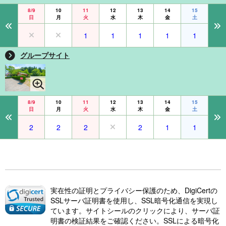
8/9
10
11
12
13
14
15
日
月
火
水
木
金
土
1
1
1
1
1
グループサイト
8/9
10
11
12
13
14
15
日
月
火
水
木
金
土
2
2
2
2
1
1
実在性の証明とプライバシー保護のため、DigiCertの
SSLサーバ証明書を使用し、SSL暗号化通信を実現し
ています。サイトシールのクリックにより、サーバ証
明書の検証結果をご確認ください。SSLによる暗号化