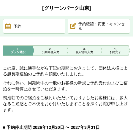
[グリーンパーク山東]
予約確認・変更・キャンセ
予約
ル
1
2
3
4
プラン選択
予約内容入力
個人情報入力
予約完了
この度、誠に勝手ながら下記の期間におきまして、団体法人様によ
る超長期連泊のご予約を頂戴いたしました。
それに伴い、同期間中の一般のお客様の新規ご予約受付およびご宿
泊を一時停止させていただきます。
鴨池荘でのご宿泊をご検討いただいておりましたお客様には、多大
なるご迷惑とご不便をおかけいたしますことを深くお詫び申し上げ
ます。
■ 予約停止期間 2026年12月20日 〜 2027年3月31日