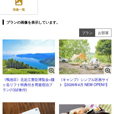
画像一覧
プランの画像を表示しています。
プラン
お部屋
《鴨池荘》北近江豊臣博覧会×賤
《キャンプ》シンプル区画サイ
ヶ岳リフト特典付き周遊宿泊プ
ト【2026年4月 NEW OPEN!!】
ラン(1泊2食付)