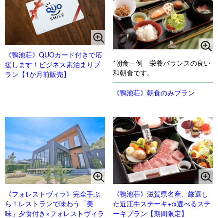
《鴨池荘》QUOカード付きで応
*朝食一例 栄養バランスの良い
援します！ビジネス素泊まりプ
和朝食です。
ラン【1か月前販売】
《鴨池荘》朝食のみプラン
《フォレストヴィラ》完全手ぶ
《鴨池荘》滋賀県名産、厳選し
ら！レストランで味わう「美
た近江牛ステーキ+α選べるステ
味」夕食付き×フォレストヴィラ
ーキプラン【期間限定】