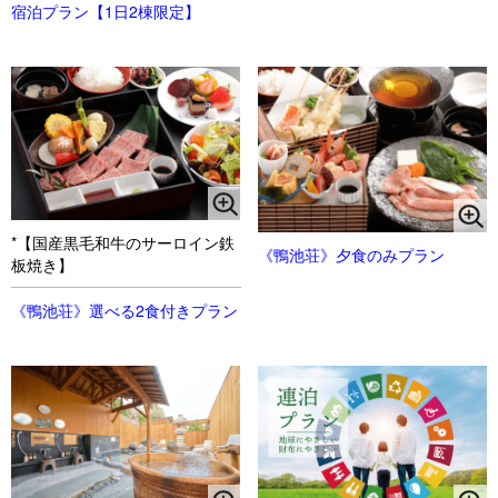
宿泊プラン【1日2棟限定】
*【国産黒毛和牛のサーロイン鉄
《鴨池荘》夕食のみプラン
板焼き】
《鴨池荘》選べる2食付きプラン