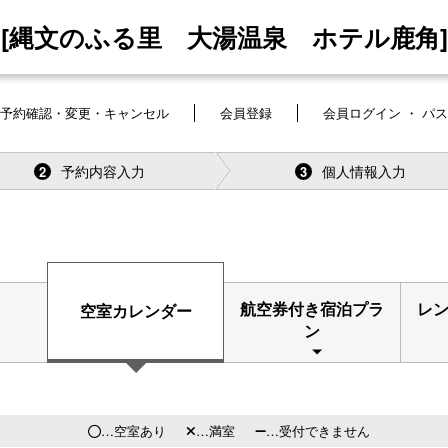
[縄文のふる里 大湯温泉 ホテル鹿角]
予約確認・変更・キャンセル
会員登録
会員ログイン ・ パ
予約内容入力
個人情報入力
2
3
航空券付き宿泊プラ
レ
空室カレンダー
ン
…空室あり
…満室
…受付できません