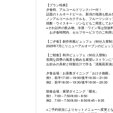
【プラン特典】
夕食時、アルコールドリンクバー付！
話題のトルネードビール、新潟の地酒も飲み
ノンアルコールカクテルも、フルーツシロッ
焼酎・ウイスキー・ジンなどもご用意してお
※それ以外の飲み物、冷酒・ワイン等は別途
お夕食時間内、セルフサービスでのご利用
【ご夕食】創作和風ビュッフェ（90分入替制
2025年7月にリニューアルオープンのビュ
【ご朝食】和洋ビュッフェ（50分入替制）
長閑な四季の風景を眺める展望レストランに
お好みの具材と特製出汁で作る「清風苑茶漬
夕食会場：お座敷ダイニング「おけさ御殿」
例1．前半17:30～19:00/後半19:30～21:00
例2．前半18:00～19:30/後半19:00～20:30
朝食会場：展望ダイニング「曙光」
例1．7:00～7:50/8:00～8:50
例2．7:00～7:50/8:00～8:50/8:45～9:35
※ご予約状況によりセットメニューへ変更と