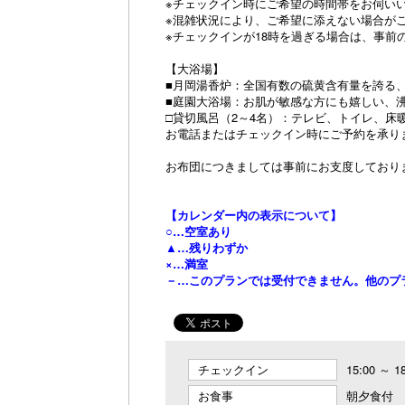
※チェックイン時にご希望の時間帯をお伺い
※混雑状況により、ご希望に添えない場合が
※チェックインが18時を過ぎる場合は、事前
【大浴場】
■月岡湯香炉：全国有数の硫黄含有量を誇る
■庭園大浴場：お肌が敏感な方にも嬉しい、
□貸切風呂（2～4名）：テレビ、トイレ、床暖房
お電話またはチェックイン時にご予約を承り
お布団につきましては事前にお支度しており
【カレンダー内の表示について】
○…空室あり
▲…残りわずか
×…満室
－…このプランでは受付できません。他のプ
チェックイン
15:00 ～ 1
お食事
朝夕食付