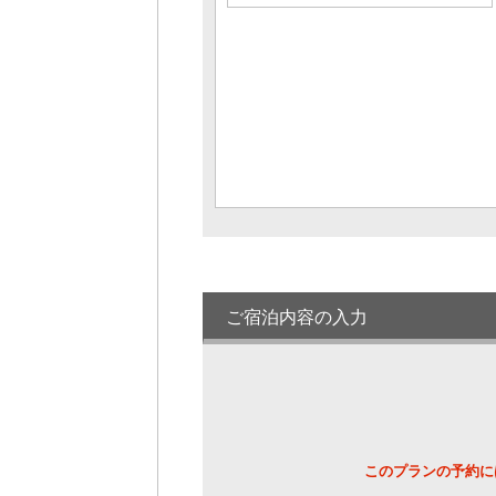
【2023】リニューアル平安亭和モダンシ
モンズベッドルーム(36㎡/禁煙)
1名様料金
26,400円～
(2
様1室利用時)
定員 1～3名様
平安亭“ピュア”和室(角部屋12.5畳/禁煙
フロア)
1名様料金
23,650円～
(2
様1室利用時)
定員 2～6名様
平安亭ダイニング付和室(54㎡/禁煙)
1名様料金
24,750円～
(2
様1室利用時)
定員 2～4名様
ご宿泊内容の入力
平安亭ダイニング付和室(51㎡/禁煙フロ
ア)
1名様料金
24,200円～
(2
様1室利用時)
定員 2～4名様
平安亭和室(角部屋12.5畳/禁煙)
このプランの予約に
1名様料金
23,100円～
(2