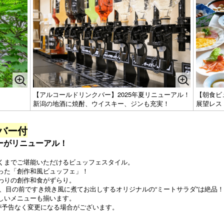
【アルコールドリンクバー】2025年夏リニューアル！
【朝食ビ
新潟の地酒に焼酎、ウイスキー、ジンも充実！
展望レス
バー付
ーがリニューアル！
くまでご堪能いただけるビュッフェスタイル。
った「創作和風ビュッフェ」！
わりの創作和食がずらり。
、目の前ですき焼き風に煮てお出しするオリジナルの“ミートサラダ”は絶品！
しいメニューも揃います。
が予告なく変更になる場合がございます。