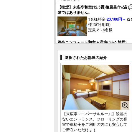
【喫煙】末広亭和室(12.5畳)檜風呂付※温
泉ではありません。
1名様料金
23,100円～
(2
様1室利用時)
定員 2～6名様
雅亭コンフォート和室＋洋室(53㎡/禁煙)
1名様料金
27,500円～
(2
様1室利用時)
選択されたお部屋の紹介
定員 2～4名様
雅亭和室(12.5畳/禁煙)
1名様料金
22,000円～
(2
様1室利用時)
定員 1～6名様
【2023】リニューアル平安亭DX和モダ
ンTW＋TW＋和室(71㎡/禁煙)
【末広亭ユニバーサルルーム】段差の
1名様料金
29,700円～
(3
ないエントランス、フローリングの客
様1室利用時)
室で車椅子をご利用の方にも安心して
定員 3～8名様
ご滞在いただけます