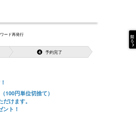
スワード再発行
閉じる
予約完了
4
す！
（100円単位切捨て）
ただけます。
ゼント！