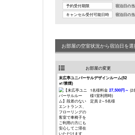
予約受付期限
宿泊日の当日
キャンセル受付可能日時
宿泊日の当日
お部屋の空室状況から宿泊日を選
お部屋の変更
末広亭ユニバーサルデザインルーム(52
㎡/禁煙)
1名様料金
27,500円～
(2
様1室利用時)
定員 2～5名様