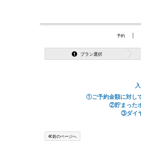
予約
プラン選択
1
入
①ご予約金額に対して
②貯まった
③ダイ
前のページへ