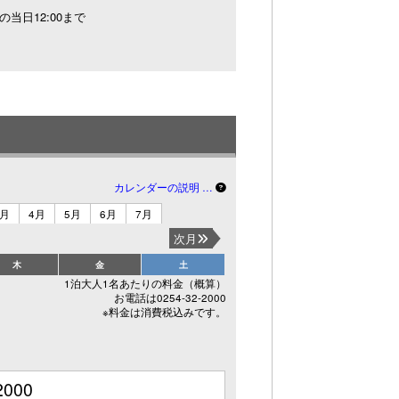
の当日12:00まで
カレンダーの説明 …
3月
4月
5月
6月
7月
次月
木
金
土
1泊大人1名あたりの料金（概算）
お電話は0254-32-2000
※料金は消費税込みです。
2000