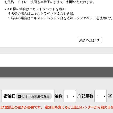
お風呂、トイレ、洗面も車椅子のままでご利用いただけます。
※３名様の場合はエキストラベッドを追加。
名
４名様の場合はエキストラベッド２台を追加。
５名様の場合はエキストラベッド２台を追加＋ソファベッドを使用いた
名
続きを読む
名
名
泊
室
宿泊日
泊数
部屋数
宿泊日/お部屋の変更
は1室以上の空きが必要です。 宿泊日を変えるか上記カレンダーから別の日
名