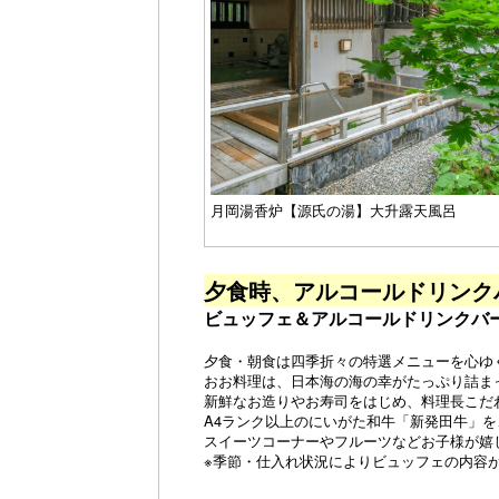
月岡湯香炉【源氏の湯】大升露天風呂
夕食時、アルコールドリンク
ビュッフェ＆アルコールドリンクバ
夕食・朝食は四季折々の特選メニューを心ゆ
おお料理は、日本海の海の幸がたっぷり詰ま
新鮮なお造りやお寿司をはじめ、料理長こだ
A4ランク以上のにいがた和牛「新発田牛」を
スイーツコーナーやフルーツなどお子様が嬉
※季節・仕入れ状況によりビュッフェの内容