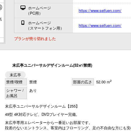
ホームページ
https://www.seifuen.com/
（PC用）
名
ホームページ
https://www.seifuen.com/
（スマートフォン用）
プランが売り切れました
名
末広亭ユニバーサルデザインルーム(52㎡/禁煙)
末広亭
名
2
禁煙/喫煙
禁煙
部屋の広さ
52.00 m
シャワー /
あり
お風呂
末広亭ユニバーサルデザインルーム【255】
名
49型 4K対応テレビ、DVDプレイヤー完備。
末広亭専用エレベーターから一番近いお部屋です。
段差のないエントランス、客室内はフローリング、足の不自由な方にも安