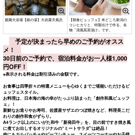
庭園大浴場【姫の湯】大岩露天風呂
【朝食ビュッフェ】米どころ新潟の
コシヒカリと、特製出汁で作る、名
物「清風苑茶漬け」です。
予定が決まったら早めのご予約がオスス
メ！
30日前のご予約で、宿泊料金がお一人様1,000
円OFF！
※表示される料金は割引済みの金額です。
お食事は四季折々の特選メニューを心ゆくまでご堪能いただけるビ
ュッフェスタイル。
お料理は、日本海の海の幸がたっぷり詰まった「創作和風ビュッフ
ェ」！
新鮮なお造りやお寿司、佐渡産サザエのつぼ焼きなど、料理長こだ
わりの創作和食がずらり。
A4ランク以上のにいがた和牛「新発田牛」を、目の前ですき焼き風
に煮てお出しするオリジナルの“ミートサラダ”は絶品！
他にもカルパッチョやビーフシチュー、スイーツコーナーやお子様