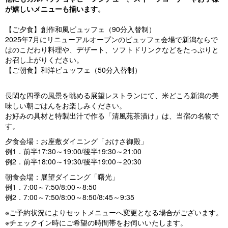
が嬉しいメニューも揃います。
【ご夕食】創作和風ビュッフェ（90分入替制）
2025年7月にリニューアルオープンのビュッフェ会場で新潟ならで
はのこだわり料理や、デザート、ソフトドリンクなどをたっぷりと
お召し上がりください。
【ご朝食】和洋ビュッフェ（50分入替制）
長閑な四季の風景を眺める展望レストランにて、米どころ新潟の美
味しい朝ごはんをお楽しみください。
お好みの具材と特製出汁で作る「清風苑茶漬け」は、当宿の名物で
す。
夕食会場：お座敷ダイニング「おけさ御殿」
例1．前半17:30～19:00/後半19:30～21:00
例2．前半18:00～19:30/後半19:00～20:30
朝食会場：展望ダイニング「曙光」
例1．7:00～7:50/8:00～8:50
例2．7:00～7:50/8:00～8:50/8:45～9:35
※ご予約状況によりセットメニューへ変更となる場合がございます。
※チェックイン時にご希望の時間帯をお伺いいたします。