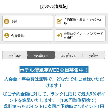
[ホテル清風苑]
予約確認・変更・キャンセ
予約
ル
会員ログイン ・ パスワード
会員登録
再発行
1
2
3
4
プラン選択
予約内容入力
個人情報入力
予約完了
ホテル清風苑WEB会員募集中！
入会金・年会費は無料で、どなたでもご登録いただ
けます！
①ご予約金額に対して、ランクに応じて最大5％ポイ
ントを進呈いたします。（100円単位切捨て）
②貯まったポイントは次回ご予約時に1ポイント1円