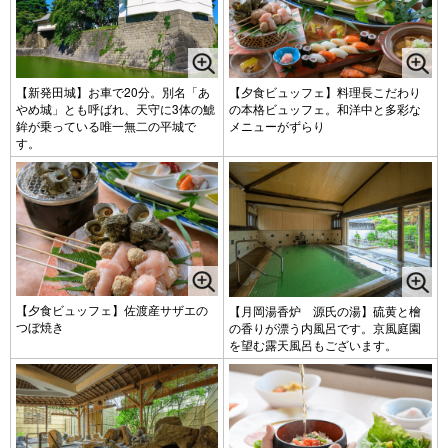
【新発田城】お車で20分。別名「あ
【夕食ビュッフェ】料理長こだわり
やめ城」とも呼ばれ、天守に3体の鯱
の本格ビュッフェ。和洋中と多彩な
鉾が乗っている唯一無二の平城で
メニューがずらり
す。
【夕食ビュッフェ】佐渡産サザエの
【月岡湯香炉 源氏の湯】硫黄と檜
つぼ焼き
の香りが漂う内風呂です。京風庭園
を望む露天風呂もございます。