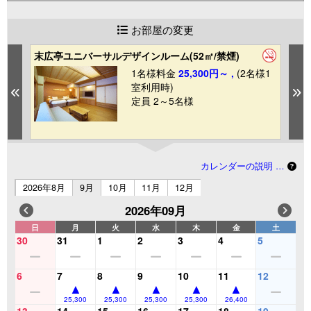
お部屋の変更
末広亭ユニバーサルデザインルーム(52㎡/禁煙)
【
り
1
1名様料金
25,300円～ ,
(2名様1
室利用時)
Previous
N
定員 2～5名様
カレンダーの説明 …
2026年8月
9月
10月
11月
12月
2026年09月
日
月
火
水
木
金
土
30
31
1
2
3
4
5
6
7
8
9
10
11
12
25,300
25,300
25,300
25,300
26,400