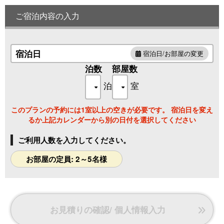
す。
ご宿泊内容の入力
※３名様の場合はエキストラベッドを追加。
４名様の場合はエキストラベッド２台を追加。
５名様の場合はエキストラベッド２台を追加＋ソファベッ
ドを使用いたします。
宿泊日
宿泊日/お部屋の変更
泊数
部屋数
泊
室
このプランの予約には1室以上の空きが必要です。 宿泊日を変え
るか上記カレンダーから別の日付を選択してください
ご利用人数を入力してください。
お部屋の定員: 2～5名様
お見積りの確認/ 個人情報入力