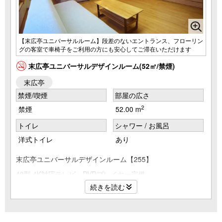
【末広亭ユニバーサルルーム】段差のないエントランス、フローリン
グの客室で車椅子をご利用の方にも安心してご滞在いただけます
末広亭ユニバーサルデザインルーム(52㎡/禁煙)
末広亭
禁煙/喫煙
部屋の広さ
2
禁煙
52.00 m
トイレ
シャワー / お風呂
洋式トイレ
あり
末広亭ユニバーサルデザインルーム【255】
49型 4K対応テレビ、DVDプレイヤー完備。
続きを読む
末広亭専用エレベーターから一番近いお部屋です。
段差のないエントランス、客室内はフローリング、足の不自
由な方にも安心してご滞在いただけます。
お風呂、トイレ、洗面も車椅子のままでご利用いただけま