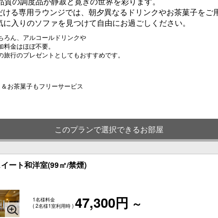
高品質の調度品が静寂と寛ぎの世界を彩ります。
ただける専用ラウンジでは、朝夕異なるドリンクやお茶菓子をご
気に入りのソファを見つけて自由にお過ごしください。
ちろん、アルコールドリンクや
加料金はほぼ不要。
の旅行のプレゼントとしてもおすすめです。
ンク＆お茶菓子もフリーサービス
このプランで選択できるお部屋
イート和洋室(99㎡/禁煙)
47,300円
1名様料金
～
( 2名様1室利用時 )