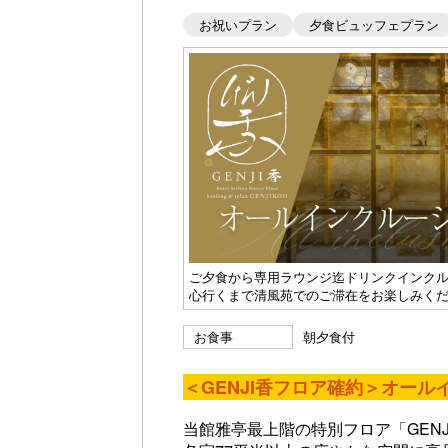
お祝いプラン
夕食ビュッフェプラン
ご夕食から専用ラウンジ迄ドリンクインク
心行くまで清風苑でのご滞在をお楽しみく
お食事
朝夕食付
＜GENJI香フロア確約＞オー
当館雅亭最上階の特別フロア「GENJ