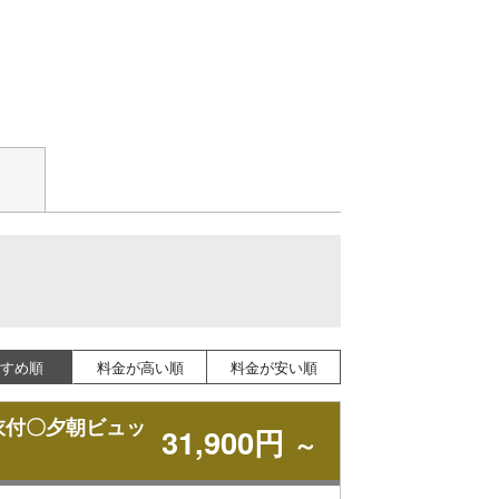
すめ順
料金が高い順
料金が安い順
衣付〇夕朝ビュッ
31,900円
～