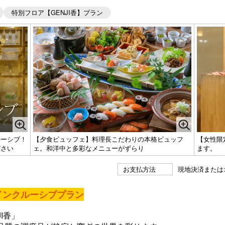
特別フロア【GENJI香】プラン
ルーシブ！
【夕食ビュッフェ】料理長こだわりの本格ビュッフ
【女性限
ださい
ェ。和洋中と多彩なメニューがずらり
ます。
お支払方法
現地決済または
ルインクルーシブプラン
I香」