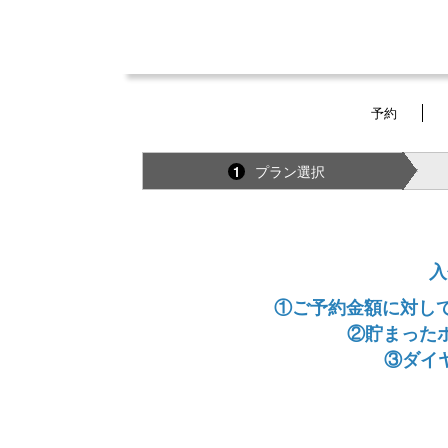
予約
プラン選択
1
入
①ご予約金額に対して
②貯まった
③ダイ