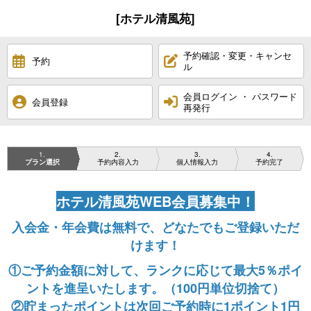
[ホテル清風苑]
予約確認・変更・キャンセ
予約
ル
会員ログイン ・ パスワード
会員登録
再発行
1
2
3
4
プラン選択
予約内容入力
個人情報入力
予約完了
ホテル清風苑WEB会員募集中！
入会金・年会費は無料で、どなたでもご登録いただ
けます！
①ご予約金額に対して、ランクに応じて最大5％ポイ
ントを進呈いたします。（100円単位切捨て）
②貯まったポイントは次回ご予約時に1ポイント1円