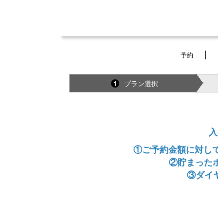
予約
プラン選択
1
入
①ご予約金額に対して
②貯まった
③ダイ