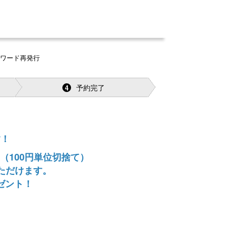
スワード再発行
予約完了
4
す！
（100円単位切捨て）
ただけます。
ゼント！