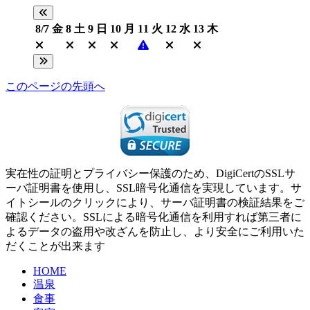
8/7
金
8
土
9
日
10
月
11
火
12
水
13
木
このページの先頭へ
実在性の証明とプライバシー保護のため、DigiCertのSSLサ
ーバ証明書を使用し、SSL暗号化通信を実現しています。サ
イトシールのクリックにより、サーバ証明書の検証結果をご
確認ください。SSLによる暗号化通信を利用すれば第三者に
よるデータの盗用や改ざんを防止し、より安全にご利用いた
だくことが出来ます
HOME
温泉
食事