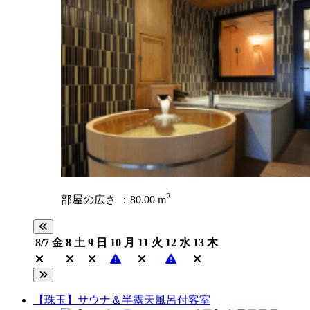
2
部屋の広さ ：80.00 m
8/7
金
8
土
9
日
10
月
11
火
12
水
13
木
【珠玉】サウナ＆半露天風呂付客室