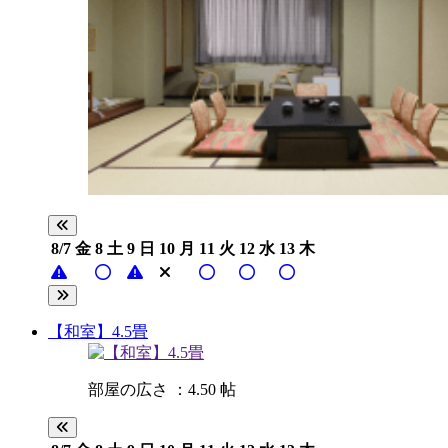
8/7
金
8
土
9
日
10
月
11
火
12
水
13
木
【和室】4.5畳
部屋の広さ ：4.50 帖