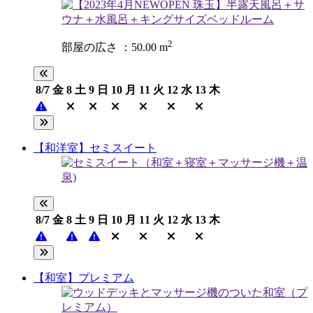
2
部屋の広さ ：50.00 m
8/7
金
8
土
9
日
10
月
11
火
12
水
13
木
【和洋室】セミスイート
8/7
金
8
土
9
日
10
月
11
火
12
水
13
木
【和室】プレミアム