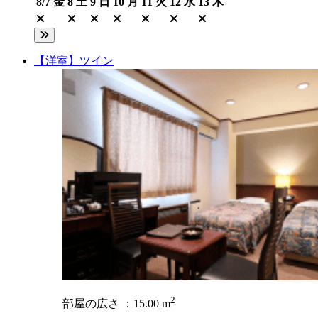
8/7
金
8
土
9
日
10
月
11
火
12
水
13
木
【洋室】ツイン
2
部屋の広さ ：15.00 m