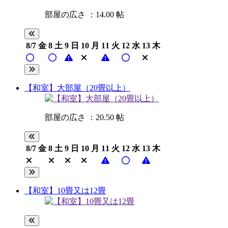
部屋の広さ ：14.00 帖
8/7
金
8
土
9
日
10
月
11
火
12
水
13
木
【和室】大部屋（20畳以上）
部屋の広さ ：20.50 帖
8/7
金
8
土
9
日
10
月
11
火
12
水
13
木
【和室】10畳又は12畳