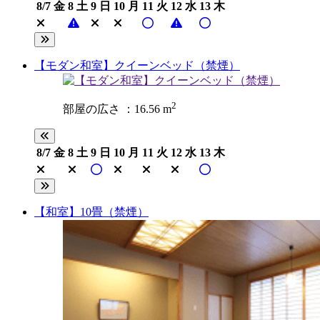
8/7
金
8
土
9
日
10
月
11
火
12
水
13
木
【モダン和室】クイーンベッド（禁煙）
2
部屋の広さ ：16.56 m
8/7
金
8
土
9
日
10
月
11
火
12
水
13
木
【和室】10畳（禁煙）