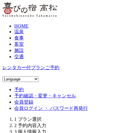
HOME
温泉
食事
客室
施設
交通
レンタカー付プラン
ご予約
予約
予約確認・変更・キャンセル
会員登録
会員ログイン ・ パスワード再発行
1
プラン選択
2
予約内容入力
3
個人情報入力