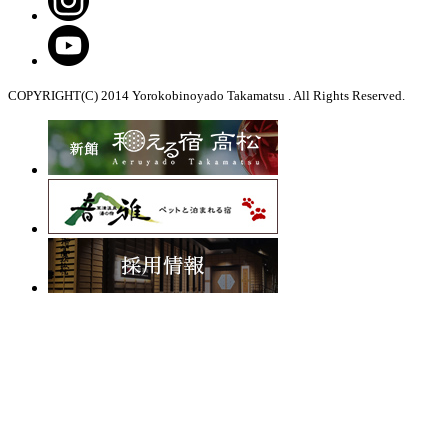
COPYRIGHT(C) 2014 Yorokobinoyado Takamatsu . All Rights Reserved.