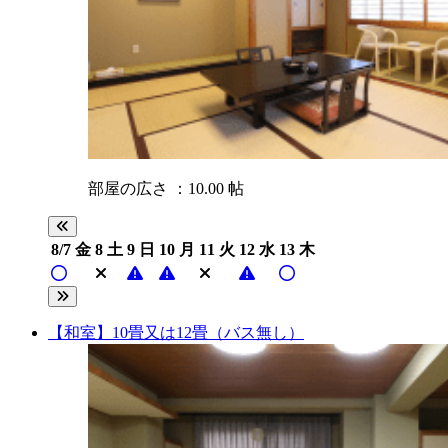
部屋の広さ ：10.00 帖
8/7
金
8
土
9
日
10
月
11
火
12
水
13
木
【和室】10畳又は12畳（バス無し）