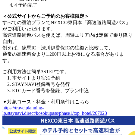
4
予約完了
＜公式サイトからご予約のお客様限定＞
すべての宿泊プランでNEXCO東日本「高速道路周遊パス」
がご利用いただけます。
高速道路周遊パスを使えば、周遊エリア内は定額で乗り降り
自由。
例えば、練馬IC－渋川伊香保ICの往復と比較して、
通常の高速料金より1,200円以上お得になる場合がありま
す。
ご利用方法は簡単3STEPです。
1. 本サイトより宿泊予約
2. STAYNAVI登録番号を発行
3. ETCカード番号を登録、プラン申込
▼対象コース・料金・利用条件はこちら
https://travelplanning-
lp.staynavi.direct/kosokupass/phase1/top_hotel/267023