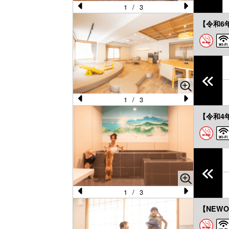
s
1
/
3
Pr
N
【令和6年
e
e
vi
xt
o
u
s
1
/
3
Pr
N
【令和4年
e
e
vi
xt
o
u
s
1
/
3
Pr
N
【NEWO
e
e