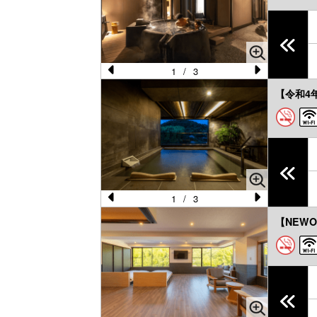
1
/
3
Pr
N
【令和4年
e
e
vi
xt
o
u
s
1
/
3
Pr
N
【NEWO
e
e
vi
xt
o
u