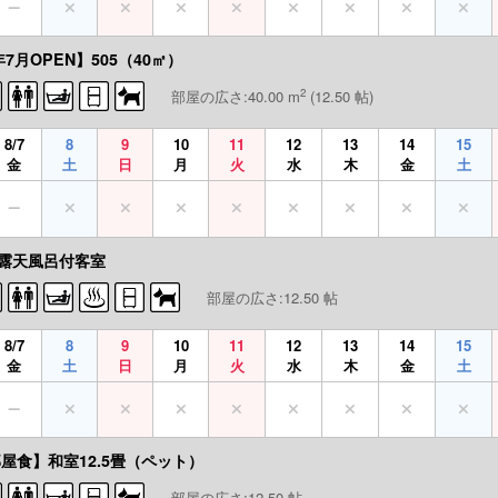
7月OPEN】505（40㎡）
2
部屋の広さ:40.00 m
(12.50 帖)
8/7
8
9
10
11
12
13
14
15
金
土
日
月
火
水
木
金
土
露天風呂付客室
部屋の広さ:12.50 帖
8/7
8
9
10
11
12
13
14
15
金
土
日
月
火
水
木
金
土
部屋食】和室12.5畳（ペット）
部屋の広さ:12.50 帖