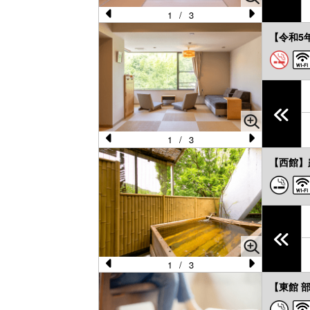
s
1
/
3
Pr
N
【令和5年
e
e
vi
xt
o
u
s
1
/
3
Pr
N
【西館】
e
e
vi
xt
o
u
s
1
/
3
Pr
N
【東館 
e
e