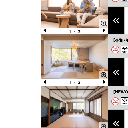
vi
xt
o
u
s
1
/
3
Pr
N
【令和7年
e
e
vi
xt
o
u
s
1
/
3
Pr
N
【NEWO
e
e
vi
xt
o
u