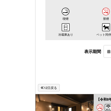
喫煙
禁煙
冷蔵庫あり
ペット同伴
表示期間
12日戻る
【令和8年