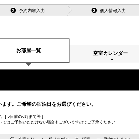
予約内容入力
個人情報入力
2
3
お部屋一覧
空室カレンダー
います。ご希望の宿泊日をお選びください。
[ ○日前の○時まで等 ]
トではご予約いただけない場合もございますのでご了承ください
…空室あり
…残りわずか
…満室
…受付できません