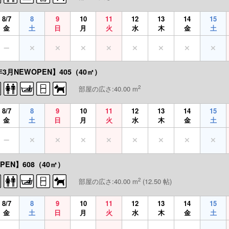
8/7
8
9
10
11
12
13
14
15
金
土
日
月
火
水
木
金
土
3月NEWOPEN】405（40㎡）
2
部屋の広さ:40.00 m
8/7
8
9
10
11
12
13
14
15
金
土
日
月
火
水
木
金
土
PEN】608（40㎡）
2
部屋の広さ:40.00 m
(12.50 帖)
8/7
8
9
10
11
12
13
14
15
金
土
日
月
火
水
木
金
土