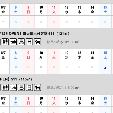
8/7
8
9
10
11
12
13
14
15
金
土
日
月
火
水
木
金
土
12月OPEN】露天風呂付客室 611（121㎡）
2
部屋の広さ:121.00 m
8/7
8
9
10
11
12
13
14
15
金
土
日
月
火
水
木
金
土
PEN】511（115㎡）
2
部屋の広さ:115.00 m
8/7
8
9
10
11
12
13
14
15
金
土
日
月
火
水
木
金
土