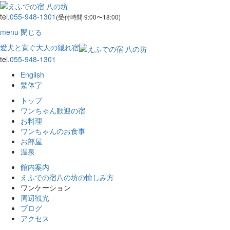
tel.
055-948-1301
(受付時間 9:00〜18:00)
menu
閉じる
愛犬と寛ぐ大人の隠れ宿
tel.
055-948-1301
English
繁体字
トップ
ワンちゃん歓迎の宿
お料理
ワンちゃんのお食事
お部屋
温泉
館内案内
えふでの宿八の坊の愉しみ方
ワンケーション
周辺観光
ブログ
アクセス