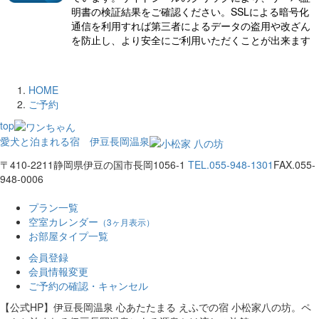
明書の検証結果をご確認ください。SSLによる暗号化
通信を利用すれば第三者によるデータの盗用や改ざん
を防止し、より安全にご利用いただくことが出来ます
HOME
ご予約
top
愛犬と泊まれる宿 伊豆長岡温泉
〒410-2211
静岡県伊豆の国市長岡1056-1
TEL.055-948-1301
FAX.055-
948-0006
プラン一覧
空室カレンダー
（3ヶ月表示）
お部屋タイプ一覧
会員登録
会員情報変更
ご予約の確認・キャンセル
【公式HP】伊豆長岡温泉 心あたたまる えふでの宿 小松家八の坊。ペ