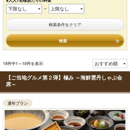
※大人1名様あたりの料金
～
検索条件をクリア
検索
15件中1～10件を表示
【ご当地グルメ第２弾】極み ～海鮮雲丹しゃぶ会
席～
通年プラン