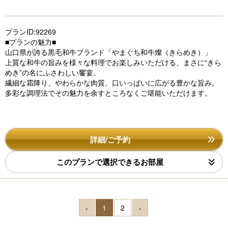
プランID:92269
■プランの魅力■
山口県が誇る黒毛和牛ブランド「やまぐち和牛燦（きらめき）」
上質な和牛の旨みを様々な料理でお楽しみいただける、まさに“きら
めき”の名にふさわしい饗宴。
繊細な霜降り、やわらかな肉質、口いっぱいに広がる豊かな旨み。
多彩な調理法でその魅力を余すところなくご堪能いただけます。
詳細/ご予約
このプランで選択できるお部屋
‹
1
2
›