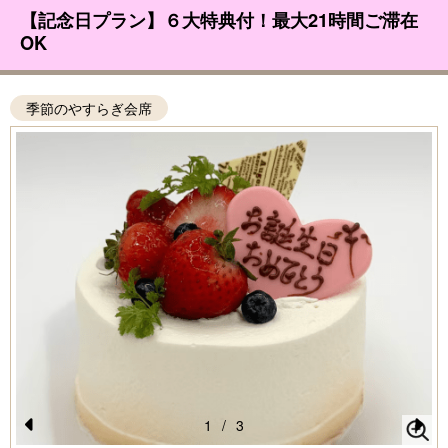
【記念日プラン】６大特典付！最大21時間ご滞在
OK
季節のやすらぎ会席
1
/
3