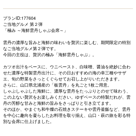
プランID:177604
ご当地グルメ 第２弾
「極み ～海鮮雲丹しゃぶ会席～」
雲丹の濃厚な旨みと海鮮の味わいを贅沢に楽しむ、期間限定の特別
なご当地グルメ第２弾です。
今回の主役は、贅沢の極み「海鮮雲丹しゃぶ」。
カツオ出汁をベースに、ウニペースト、白味噌、醤油を絶妙に合わ
せた濃厚な特製雲丹出汁に、その日おすすめの海の幸三種やサザ
エ、旬の野菜をさっとくぐらせてお召し上がりいただきます。
さらに、山口県北浦産の「板雲丹」を丸ごと1枚ご用意。
しゃぶしゃぶした海鮮に、濃厚な雲丹をたっぷりとのせて味わう、
この上ない贅沢をお楽しみください。ゆずベースの特製だれが、雲
丹の芳醇な甘みと海鮮の旨みをさっぱりと引き立てます。
そのほか、やまぐち和牛燦の石焼きステーキや雲丹釜飯など、雲丹
を中心に趣向を凝らしたお料理を取り揃え、山口・萩の旅を彩る特
別な会席に仕上げました。