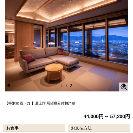
1
/
3
Pr
N
e
e
【特別室 綴・灯 】最上階 展望風呂付和洋室
vi
xt
44,000円～ 57,200円
o
u
お食事
お支払方法