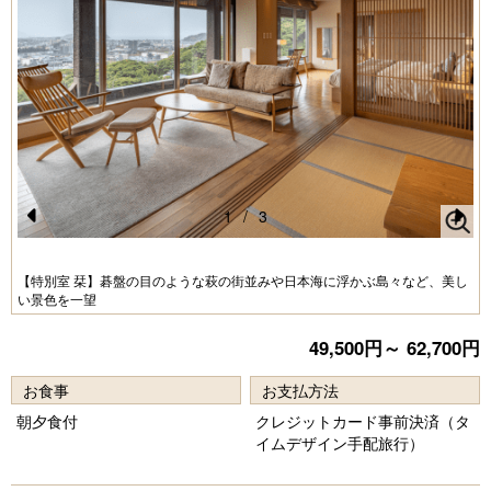
1
/
3
Pr
N
e
e
【特別室 栞】碁盤の目のような萩の街並みや日本海に浮かぶ島々など、美し
い景色を一望
vi
xt
o
49,500円～ 62,700円
u
お食事
お支払方法
s
朝夕食付
クレジットカード事前決済（タ
イムデザイン手配旅行）