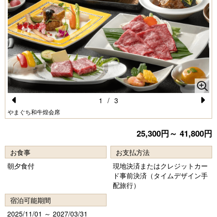
1
/
3
Pr
N
やまぐち和牛煌会席
e
e
25,300円～ 41,800円
vi
xt
お食事
お支払方法
o
朝夕食付
現地決済またはクレジットカー
u
ド事前決済（タイムデザイン手
s
配旅行）
宿泊可能期間
2025/11/01 ～ 2027/03/31