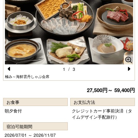
1
/
3
Pr
N
極み～海鮮雲丹しゃぶ会席
e
e
27,500円～ 59,400円
vi
xt
お食事
お支払方法
o
朝夕食付
クレジットカード事前決済（タ
u
イムデザイン手配旅行）
s
宿泊可能期間
2026/07/01 ～ 2026/11/07