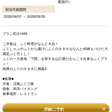
s
配旅行）
宿泊可能期間
2026/04/01 ～ 2026/09/30
プランID:21955
ご夕食は、ふぐ料理がなんと８品！
ふぐしゃぶやふぐから揚げにふくのタタキをなんと40枚もつけた大
満足ふく尽くし！
ふぐの一大産地「下関」を有する山口県だからこそ出来るふくプラ
ン！
肉厚のふぐのタタキに感激♪
■食事■
夕食：涼風ふぐ三昧
朝食：和洋バイキング
食事場所：レストラン
詳細/ご予約