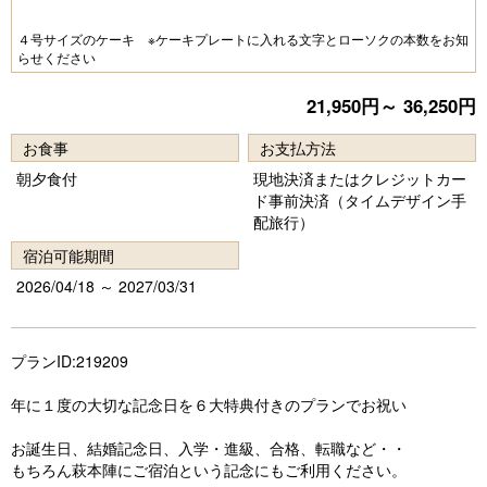
Pr
N
e
e
４号サイズのケーキ ※ケーキプレートに入れる文字とローソクの本数をお知
らせください
vi
xt
o
21,950円～ 36,250円
u
お食事
お支払方法
s
朝夕食付
現地決済またはクレジットカー
ド事前決済（タイムデザイン手
配旅行）
宿泊可能期間
2026/04/18 ～ 2027/03/31
プランID:219209
年に１度の大切な記念日を６大特典付きのプランでお祝い
お誕生日、結婚記念日、入学・進級、合格、転職など・・
もちろん萩本陣にご宿泊という記念にもご利用ください。