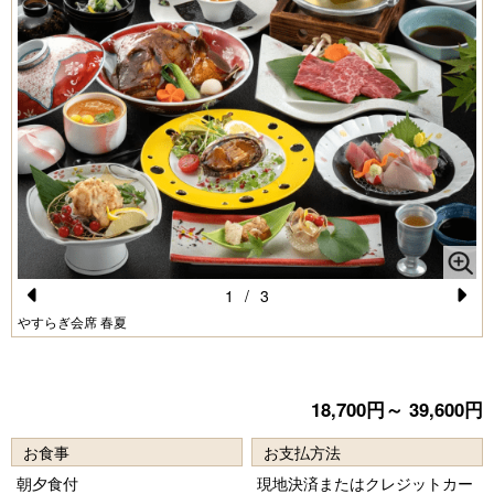
1
/
3
Pr
N
やすらぎ会席 春夏
e
e
vi
xt
18,700円～ 39,600円
o
u
お食事
お支払方法
s
朝夕食付
現地決済またはクレジットカー