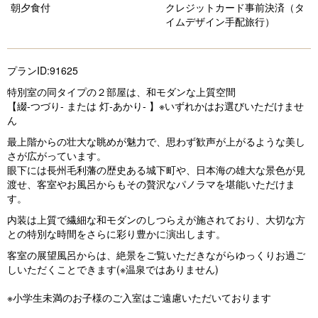
s
朝夕食付
クレジットカード事前決済（タ
イムデザイン手配旅行）
プランID:91625
特別室の同タイプの２部屋は、和モダンな上質空間
【綴-つづり- または 灯-あかり- 】※いずれかはお選びいただけませ
ん
最上階からの壮大な眺めが魅力で、思わず歓声が上がるような美し
さが広がっています。
眼下には長州毛利藩の歴史ある城下町や、日本海の雄大な景色が見
渡せ、客室やお風呂からもその贅沢なパノラマを堪能いただけま
す。
内装は上質で繊細な和モダンのしつらえが施されており、大切な方
との特別な時間をさらに彩り豊かに演出します。
客室の展望風呂からは、絶景をご覧いただきながらゆっくりお過ご
しいただくことできます(※温泉ではありません)
※小学生未満のお子様のご入室はご遠慮いただいております