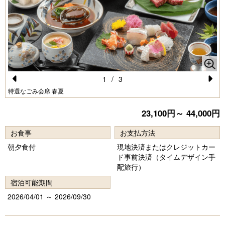
1
/
3
Pr
N
特選なごみ会席 春夏
e
e
23,100円～ 44,000円
vi
xt
お食事
お支払方法
o
朝夕食付
現地決済またはクレジットカー
u
ド事前決済（タイムデザイン手
s
配旅行）
宿泊可能期間
2026/04/01 ～ 2026/09/30