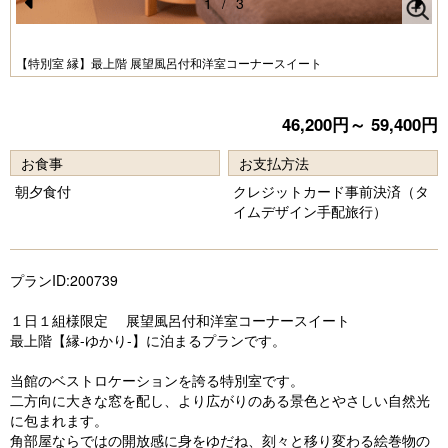
1
/
3
Pr
N
e
e
が
【特別室 縁】最上階 展望風呂付和洋室コーナースイート
vi
xt
o
46,200円～ 59,400円
u
お食事
お支払方法
s
朝夕食付
クレジットカード事前決済（タ
イムデザイン手配旅行）
プランID:200739
１日１組様限定 展望風呂付和洋室コーナースイート
最上階【縁-ゆかり-】に泊まるプランです。
当館のベストロケーションを誇る特別室です。
二方向に大きな窓を配し、より広がりのある景色とやさしい自然光
に包まれます。
角部屋ならではの開放感に身をゆだね、刻々と移り変わる絵巻物の