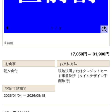
1
/
3
Pr
N
e
e
直前割
vi
xt
17,050円～ 31,900円
o
u
お食事
お支払方法
s
朝夕食付
現地決済またはクレジットカー
ド事前決済（タイムデザイン手
配旅行）
宿泊可能期間
2026/01/04 ～ 2026/09/18