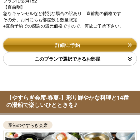
プランID:234152
【直前割】
急なキャンセルなど特別な場合の訳あり 直前割の価格です
その分、お日にちも部屋数も数量限定
※直前予約での感謝の還元価格ですので、何故ご了承下さい。
詳細/ご予約
このプランで選択できるお部屋
【やすらぎ会席-春夏-】彩り鮮やかな料理と14種
の湯船で楽しいひとときを♪
季節のやすらぎ会席