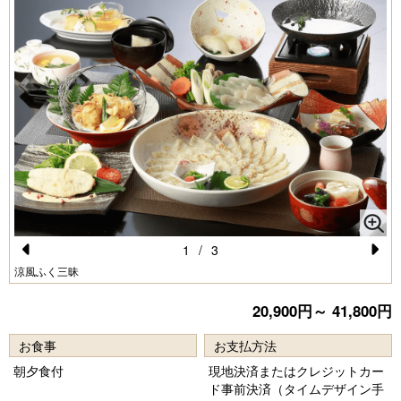
1
/
3
Pr
N
涼風ふく三昧
e
e
20,900円～ 41,800円
vi
xt
お食事
お支払方法
o
朝夕食付
現地決済またはクレジットカー
u
ド事前決済（タイムデザイン手