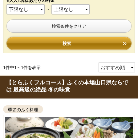
※大人1名様あたりの料金
～
検索条件をクリア
検索
1件中1～1件を表示
【とらふくフルコース】ふくの本場山口県ならで
は 最高級の絶品 冬の味覚
季節のふく料理