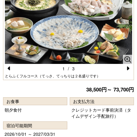
1
/
3
Pr
N
とらふくフルコース（てっさ、てっちりは２名盛りです）
e
e
38,500円～ 73,700円
vi
xt
お食事
お支払方法
o
朝夕食付
クレジットカード事前決済（タ
u
イムデザイン手配旅行）
s
宿泊可能期間
2026/10/01 ～ 2027/03/31