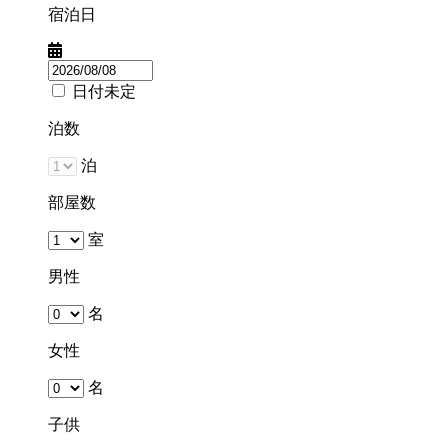
宿泊日
日付未定
泊数
泊
部屋数
室
男性
名
女性
名
子供