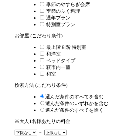
季節のやすらぎ会席
季節のふく料理
通年プラン
特別室プラン
お部屋 (こだわり条件)
最上階８階 特別室
和洋室
ベッドタイプ
萩市内一望
和室
検索方法 (こだわり条件)
選んだ条件のすべてを含む
選んだ条件のいずれかを含む
選んだ条件のすべてを除く
※大人1名様あたりの料金
～