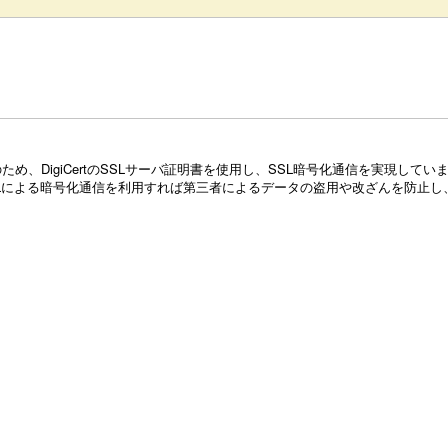
め、DigiCertのSSLサーバ証明書を使用し、SSL暗号化通信を実現し
Lによる暗号化通信を利用すれば第三者によるデータの盗用や改ざんを防止し