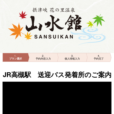
1
2
3
4
プラン選択
予約内容入力
個人情報入力
予約完了
JR高槻駅 送迎バス発着所のご案内