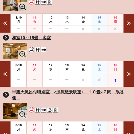
8/10
11
12
13
14
15
16
月
火
水
木
金
土
日
和室10～15畳 客室
8/10
11
12
13
14
15
16
月
火
水
木
金
土
日
1
半露天風呂付特別室 <渓流絶景眺望> １０畳×２間 渓谷
側
8/10
11
12
13
14
15
16
月
火
水
木
金
土
日