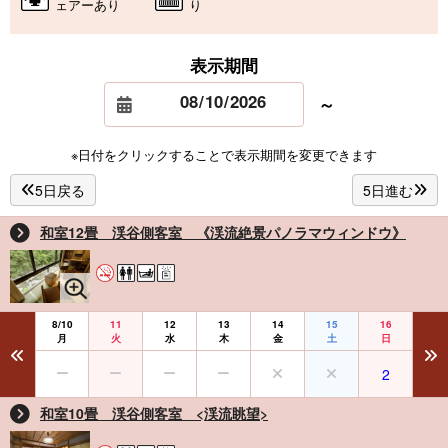
ェアーあり
り
表示期間
～
※日付をクリックすることで表示期間を変更できます
5日戻る
5日進む
和室12畳 渓谷側客室 《渓流絶景パノラマウィンドウ》
8/10
11
12
13
14
15
16
月
火
水
木
金
土
日
2
和室10畳 渓谷側客室 <渓流眺望>