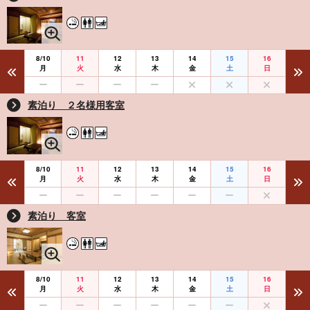
8/10
11
12
13
14
15
16
月
火
水
木
金
土
日
素泊り ２名様用客室
8/10
11
12
13
14
15
16
月
火
水
木
金
土
日
素泊り 客室
8/10
11
12
13
14
15
16
月
火
水
木
金
土
日