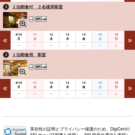
１泊朝食付 ２名様用客室
8/10
11
12
13
14
15
16
月
火
水
木
金
土
日
１泊朝食用 客室
8/10
11
12
13
14
15
16
月
火
水
木
金
土
日
実在性の証明とプライバシー保護のため、DigiCertの
SSLサーバ証明書を使用し、SSL暗号化通信を実現し