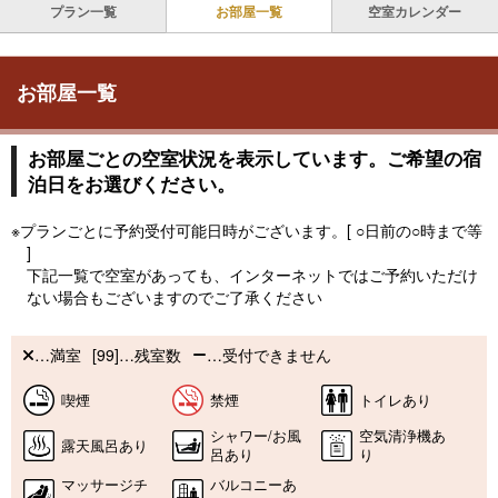
プラン一覧
お部屋一覧
空室カレンダー
お部屋一覧
お部屋ごとの空室状況を表示しています。ご希望の宿
泊日をお選びください。
※プランごとに予約受付可能日時がございます。[ ○日前の○時まで等
]
下記一覧で空室があっても、インターネットではご予約いただけ
ない場合もございますのでご了承ください
…満室
[99]…残室数
…受付できません
喫煙
禁煙
トイレあり
シャワー/お風
空気清浄機あ
露天風呂あり
呂あり
り
マッサージチ
バルコニーあ