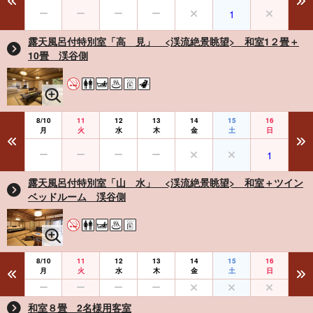
1
露天風呂付特別室「高 見」 <渓流絶景眺望> 和室1２畳＋
10畳 渓谷側
8/10
11
12
13
14
15
16
月
火
水
木
金
土
日
1
露天風呂付特別室「山 水」 <渓流絶景眺望> 和室＋ツイン
ベッドルーム 渓谷側
8/10
11
12
13
14
15
16
月
火
水
木
金
土
日
和室８畳 2名様用客室