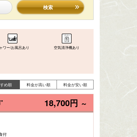
検索
ャワー/お風呂あり
空気清浄機あり
すめ順
料金が高い順
料金が安い順
18,700円
"
～
食付