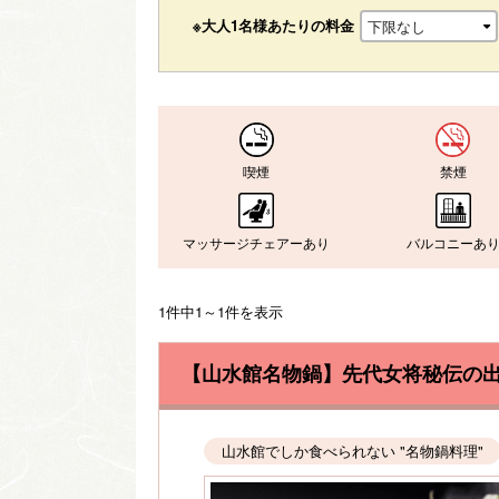
※大人1名様あたりの料金
喫煙
禁煙
マッサージチェアーあり
バルコニーあ
1件中1～1件を表示
【山水館名物鍋】先代女将秘伝の出
山水館でしか食べられない "名物鍋料理"