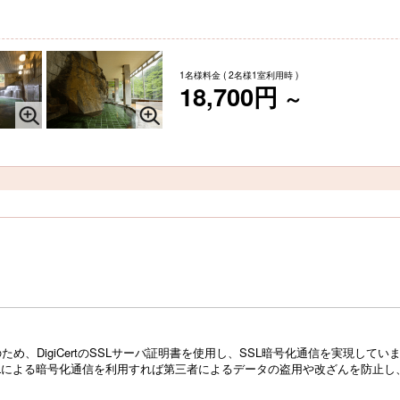
1名様料金
( 2名様1室利用時 )
18,700円
～
め、DigiCertのSSLサーバ証明書を使用し、SSL暗号化通信を実現し
Lによる暗号化通信を利用すれば第三者によるデータの盗用や改ざんを防止し