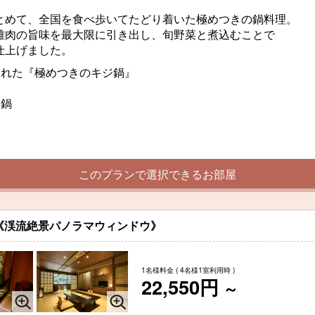
めて、全国を食べ歩いてたどり着いた極めつきの鍋料理。
肉の旨味を最大限に引き出し、旬野菜と煮込むことで
仕上げました。
れた『極めつきのキジ鍋』
ー鍋
このプランで選択できるお部屋
《渓流絶景パノラマウィンドウ》
1名様料金
( 4名様1室利用時 )
22,550円
～