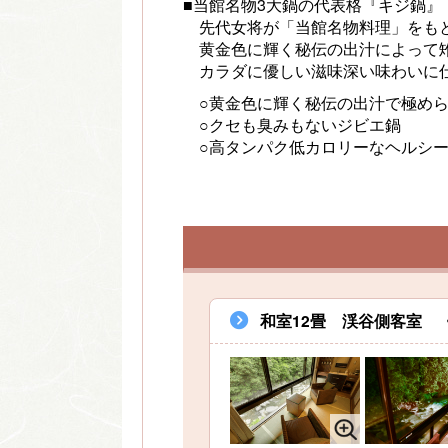
■当館名物3大鍋の代表格『キジ鍋』
先代女将が「当館名物料理」をもと
黄金色に輝く秘伝の出汁によって雉
カラダに優しい滋味深い味わいに
○黄金色に輝く秘伝の出汁で極めら
○クセも臭みもないジビエ鍋
○高タンパク低カロリーなヘルシ
和室12畳 渓谷側客室 