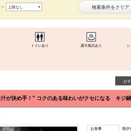
～
検索条件をクリア
トイレあり
露天風呂あり
シ
り
おす
汁が決め手！" コクのある味わいがクセになる キジ鍋
お食事
朝夕