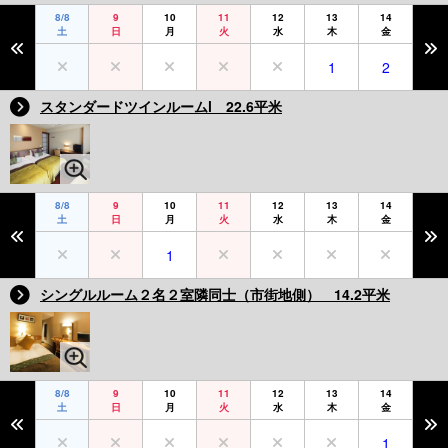
8/8
9
10
11
12
13
14
土
日
月
火
水
木
金
1
2
スタンダードツインルームl 22.6平米
8/8
9
10
11
12
13
14
土
日
月
火
水
木
金
1
シングルルーム２名２室隣同士（市街地側） 14.2平米
8/8
9
10
11
12
13
14
土
日
月
火
水
木
金
1