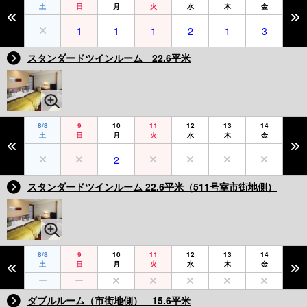
土
日
月
火
水
木
金
1
1
1
2
1
3
スタンダードツインルーム 22.6平米
8/8
9
10
11
12
13
14
土
日
月
火
水
木
金
2
スタンダードツインルーム 22.6平米（511号室市街地側）
8/8
9
10
11
12
13
14
土
日
月
火
水
木
金
ダブルルーム（市街地側） 15.6平米