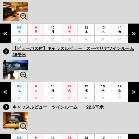
8/8
9
10
11
12
13
14
土
日
月
火
水
木
金
【ビューバス付】キャッスルビュー スーペリアツインルーム
46平米
8/8
9
10
11
12
13
14
土
日
月
火
水
木
金
キャッスルビュー ツインルーム 22.6平米
8/8
9
10
11
12
13
14