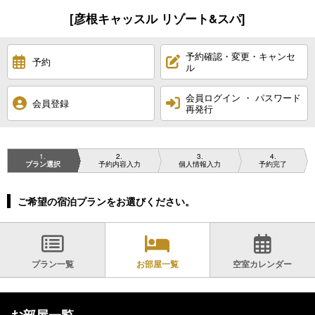
[彦根キャッスル リゾート&スパ]
予約確認・変更・キャンセ
予約
ル
会員ログイン ・ パスワード
会員登録
再発行
1
2
3
4
プラン選択
予約内容入力
個人情報入力
予約完了
ご希望の宿泊プランをお選びください。
プラン一覧
お部屋一覧
空室カレンダー