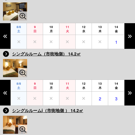
8/8
9
10
11
12
13
14
土
日
月
火
水
木
金
1
シングルルーム（市街地側） 14.2㎡
8/8
9
10
11
12
13
14
土
日
月
火
水
木
金
2
3
シングルルームi（市街地側 ） 14.2㎡