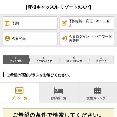
[彦根キャッスル リゾート&スパ]
予約確認・変更・キャンセ
予約
ル
会員ログイン ・ パスワード
会員登録
再発行
1
2
3
4
プラン選択
予約内容入力
個人情報入力
予約完了
ご希望の宿泊プランをお選びください。
プラン一覧
お部屋一覧
空室カレンダー
ご希望の条件で検索してください。