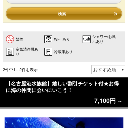
検索
シャワー/お風
禁煙
Wi-Fiあり
呂あり
空気清浄機あ
冷蔵庫あり
り
2件中1～2件を表示
【名古屋港水族館】嬉しい割引チケット付★お得
に海の仲間に会いにいこう！
7,100円
～