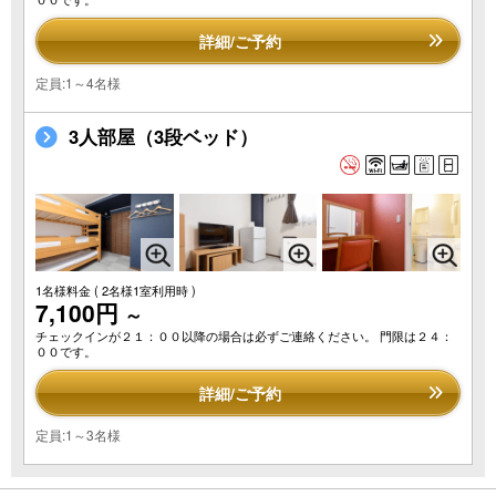
詳細/ご予約
定員:1～4名様
3人部屋（3段ベッド）
1名様料金
( 2名様1室利用時 )
7,100円
～
チェックインが２１：００以降の場合は必ずご連絡ください。 門限は２４：
００です。
詳細/ご予約
定員:1～3名様