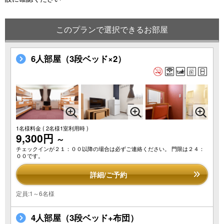
このプランで選択できるお部屋
6人部屋（3段ベッド×2）
1名様料金
( 2名様1室利用時 )
9,300円
～
チェックインが２１：００以降の場合は必ずご連絡ください。 門限は２４：
００です。
詳細/ご予約
定員:1～6名様
4人部屋（3段ベッド+布団）