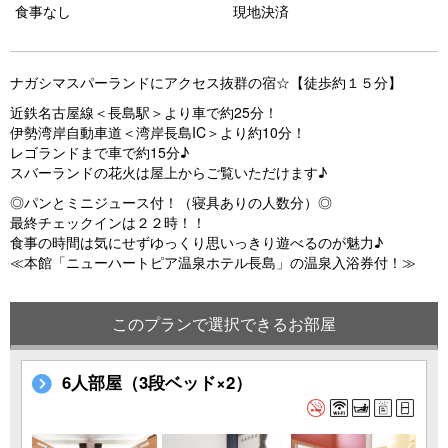
食事なし
現地決済
ナガシマスパーランドにアクセス抜群の宿☆【徒歩約１５分】
近鉄名古屋線＜長島駅＞より車で約25分！
伊勢湾岸自動車道＜湾岸長島IC＞より約10分！
レゴランドまで車で約15分♪
スバーランドの花火は屋上からご覧いただけます♪
◎パンとミニジュース付！（寝具ありの人数分）◎
最終チェックインは２２時！！
食事の時間は気にせずゆっくり思いっきり遊べるのが魅力♪
≪本館「ニューハートピア温泉ホテル長島」の温泉入浴券付！≫
このプランで選択できるお部屋
6人部屋（3段ベッド×2）