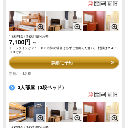
1名様料金
( 2名様1室利用時 )
7,100円
～
チェックインが２１：００以降の場合は必ずご連絡ください。 門限は２４：
００です。
詳細/ご予約
定員:1～4名様
3人部屋（3段ベッド）
1名様料金
( 2名様1室利用時 )