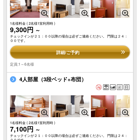
1名様料金
( 2名様1室利用時 )
9,300円
～
チェックインが２１：００以降の場合は必ずご連絡ください。 門限は２４：
００です。
詳細/ご予約
定員:1～6名様
4人部屋（3段ベッド+布団）
1名様料金
( 2名様1室利用時 )
7,100円
～
チェックインが２１：００以降の場合は必ずご連絡ください。 門限は２４：
００です。