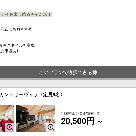
ステイを楽しめるチャンス！
の滞在にもおすすめ
な食事スタイルを実現
地元市場あり
このプランで選択できる棟
カントリーヴィラ〈定員6名〉
1名様料金
( 2名様1室利用時 )
20,500円
～