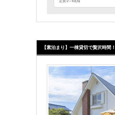
定員:2～6名様
【素泊まり】一棟貸切で贅沢時間