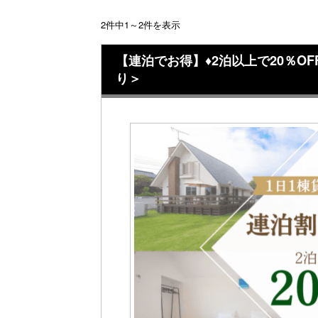
2件中1～2件を表示
【連泊でお得】♦2泊以上で20％
り＞