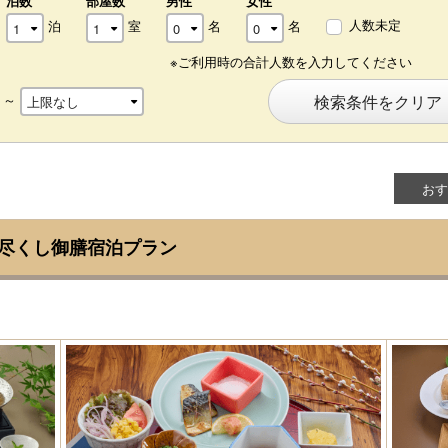
泊数
部屋数
男性
女性
人数未定
泊
室
名
名
※ご利用時の合計人数を入力してください
～
検索条件をクリア
おす
)尽くし御膳宿泊プラン