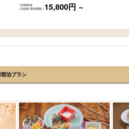
15,800円
1名様料金
～
( 3名様1室利用時 )
膳宿泊プラン