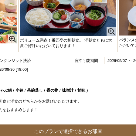
バランス
ボリューム満点！番匠亭の和朝食。 洋朝食ともに大
ただいて
変ご好評いただいております！
ンクレジット決済
宿泊可能期間
2026/05/07 ～ 2
26/08/30 [18:00]
ぶ鍋 / 小鉢 / 茶碗蒸し / 香の物 / 味噌汁 / 甘味 )
和食と洋食のどちらかをお選びいただけます。
約をおすすめします！
このプランで選択できるお部屋