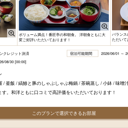
バランス
ボリューム満点！番匠亭の和朝食。 洋朝食ともに大
ただいて
変ご好評いただいております！
ンクレジット決済
宿泊可能期間
2026/06/01 ～ 2
26/08/30 [00:00]
ン
 / 釜飯 / 縞鯵と豚のしゃぶしゃぶ梅鍋 / 茶碗蒸し / 小鉢 / 味噌汁 /
ます。和洋ともに口コミで高評価をいただいております！
このプランで選択できるお部屋