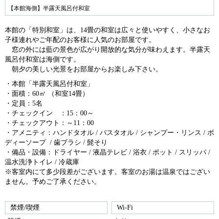
ev
ex
【本館海側】半露天風呂付和室
io
t
本館の「特別和室」は、14畳の和室は広々と使いやすく、小さなお
us
子様連れやご年配のお客様に人気のお部屋です。
窓の外には藍の景色が広がり開放的な気分が味わえます。半露天
風呂付和室は海側です。
朝夕の美しい光景をお部屋からお楽しみ下さい。
・本館「半露天風呂付和室」
・面積：60㎡ （和室14畳）
・定員：5名
・チェックイン ：15：00～
・チェックアウト：～11：00
・アメニティ：ハンドタオル / バスタオル / シャンプー・リンス / ボ
ディーソープ / 歯ブラシ / 髭そり
・備品・設備：ドライヤー / 液晶テレビ / 浴衣 / ポット / スリッパ /
温水洗浄トイレ / 冷蔵庫
※客室内にて多少段差がございます。客室のお湯は温泉ではござい
ません。予めご了承ください。
禁煙/喫煙
Wi-Fi