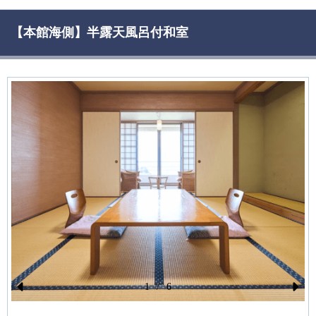
【本館海側】半露天風呂付和室
1
/
6
Pr
N