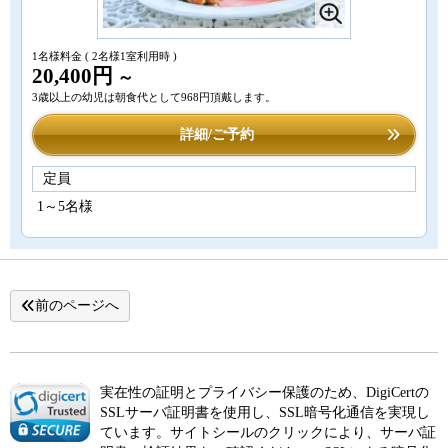
1名様料金
( 2名様1室利用時 )
20,400円
～
3歳以上の幼児は朝食代として968円頂戴します。
詳細/ご予約
定員
1～5名様
前のページへ
実在性の証明とプライバシー保護のため、DigiCertの
SSLサーバ証明書を使用し、SSL暗号化通信を実現し
ています。サイトシールのクリックにより、サーバ証