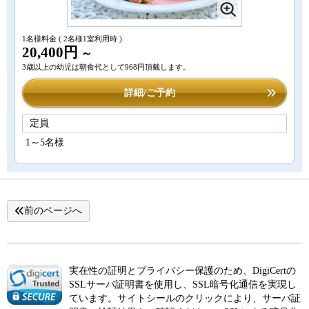
1名様料金
( 2名様1室利用時 )
20,400円
～
3歳以上の幼児は朝食代として968円頂戴します。
詳細/ご予約
定員
1～5名様
前のページへ
実在性の証明とプライバシー保護のため、DigiCertの
SSLサーバ証明書を使用し、SSL暗号化通信を実現し
ています。サイトシールのクリックにより、サーバ証