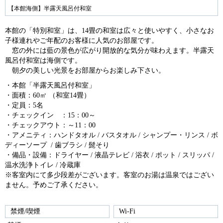
ev
ex
【本館海側】半露天風呂付和室
io
t
本館の「特別和室」は、14畳の和室は広々と使いやすく、小さなお
us
子様連れやご年配のお客様に人気のお部屋です。
窓の外には藍の景色が広がり開放的な気分が味わえます。半露天
風呂付和室は海側です。
朝夕の美しい光景をお部屋からお楽しみ下さい。
・本館「半露天風呂付和室」
・面積：60㎡ （和室14畳）
・定員：5名
・チェックイン ：15：00～
・チェックアウト：～11：00
・アメニティ：ハンドタオル / バスタオル / シャンプー・リンス / ボ
ディーソープ / 歯ブラシ / 髭そり
・備品・設備：ドライヤー / 液晶テレビ / 浴衣 / ポット / スリッパ /
温水洗浄トイレ / 冷蔵庫
※客室内にて多少段差がございます。客室のお湯は温泉ではござい
ません。予めご了承ください。
禁煙/喫煙
Wi-Fi