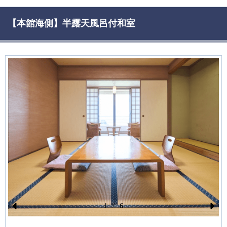
【本館海側】半露天風呂付和室
1
/
6
Pr
N