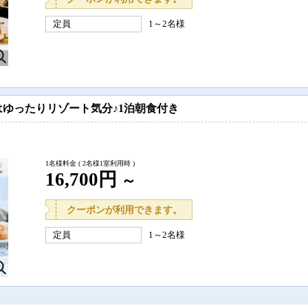
定員
1～2名様
ゆったりリゾート気分♪1泊朝食付き
1名様料金
( 2名様1室利用時 )
16,700円
～
クーポンが利用できます。
定員
1～2名様