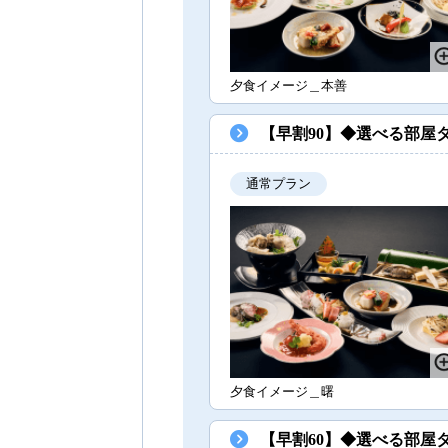
夕食イメージ＿本善
【早割90】◆選べる部屋
通常プラン
夕食イメージ＿曙
【早割60】◆選べる部屋