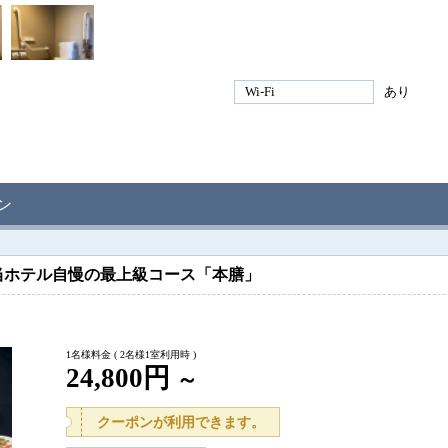
Wi-Fi
あり
ン
当ホテル自慢の最上級コース「本膳」
1名様料金
( 2名様1室利用時 )
24,800円
～
クーポンが利用できます。