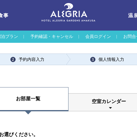
食事
温
宿泊プラン
予約確認・キャンセル
会員ログイン
お問合
予約内容入力
個人情報入力
2
3
お部屋一覧
空室カレンダー
お選びください。