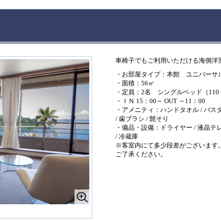
車椅子でもご利用いただける海側洋
・お部屋タイプ：本館 ユニバーサ
・面積：56㎡
・定員：2名 シングルベッド（110ｃ
・ＩＮ 15：00～ OUT ～11：00
・アメニティ：ハンドタオル / バスタ
/ 歯ブラシ / 髭そり
・備品・設備：ドライヤー / 液晶テレビ 
/ 冷蔵庫
※客室内にて多少段差がございます
ご了承ください。