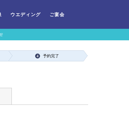
泉
ウエディング
ご宴会
せ
予約完了
4