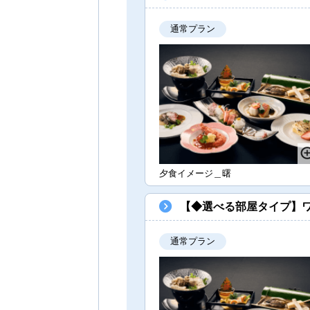
通常プラン
夕食イメージ＿曙
【◆選べる部屋タイプ】
通常プラン