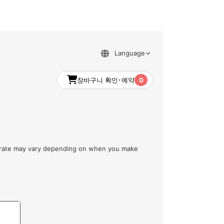
장바구니 확인･예약
0
m rate may vary depending on when you make