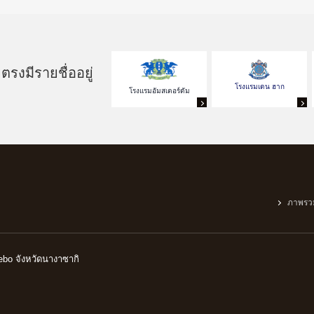
รงมีรายชื่ออยู่
โรงแรมเดน ฮาก
โรงแรมอัมสเตอร์ดัม
ภาพรว
ebo จังหวัดนางาซากิ