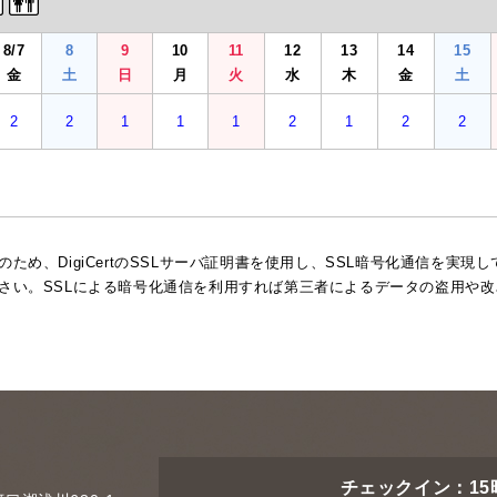
8/7
8
9
10
11
12
13
14
15
金
土
日
月
火
水
木
金
土
2
2
1
1
1
2
1
2
2
ため、DigiCertのSSLサーバ証明書を使用し、SSL暗号化通信を実
さい。SSLによる暗号化通信を利用すれば第三者によるデータの盗用や
チェックイン：15