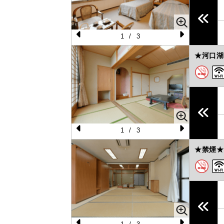
u
s
1
/
3
Pr
N
★河口湖
e
e
vi
xt
o
u
s
1
/
3
Pr
N
★禁煙★
e
e
vi
xt
o
u
s