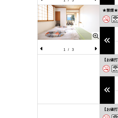
1
/
3
Pr
N
★禁煙★
e
e
vi
xt
o
u
s
1
/
3
Pr
N
【お値打
e
e
vi
xt
o
u
s
【お値打