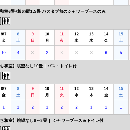
和室6畳+板の間1.5畳 バスタブ無のシャワーブースのみ
8/7
8
9
10
11
12
13
14
15
金
土
日
月
火
水
木
金
土
10
4
2
6
5
ち和室】眺望なし10畳｜バス・トイレ付
8/7
8
9
10
11
12
13
14
15
金
土
日
月
火
水
木
金
土
1
1
2
1
2
2
1
1
1
ち和室】眺望なし6～8畳｜ シャワーブース＆トイレ付