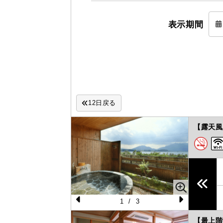
表示期間
12日戻る
【露天風
1
/
3
Pr
N
【最上階