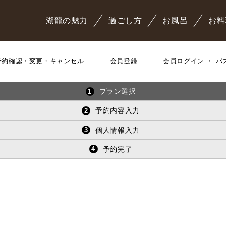
湖龍の魅力
過ごし方
お風呂
お料
予約確認・変更・キャンセル
会員登録
会員ログイン ・ 
プラン選択
1
予約内容入力
2
個人情報入力
3
予約完了
4
。