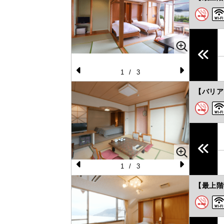
e
e
vi
xt
o
u
s
1
/
3
Pr
N
【バリア
e
e
vi
xt
o
u
s
1
/
3
Pr
N
【最上階
e
e
vi
xt
o