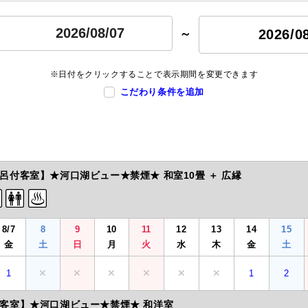
2026/0
～
※日付をクリックすることで表示期間を変更できます
こだわり条件を追加
呂付客室】★河口湖ビュー★禁煙★ 和室10畳 ＋ 広縁
8/7
8
9
10
11
12
13
14
15
金
土
日
月
火
水
木
金
土
1
1
2
客室】★河口湖ビュー★禁煙★ 和洋室