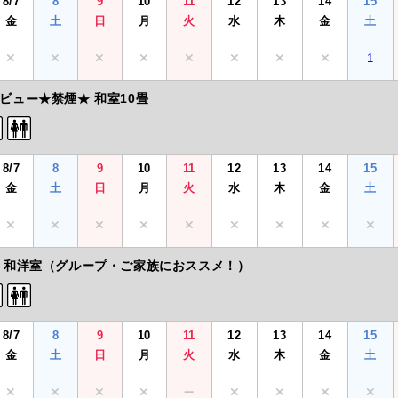
8/7
8
9
10
11
12
13
14
15
金
土
日
月
火
水
木
金
土
1
ビュー★禁煙★ 和室10畳
8/7
8
9
10
11
12
13
14
15
金
土
日
月
火
水
木
金
土
 和洋室（グループ・ご家族におススメ！）
8/7
8
9
10
11
12
13
14
15
金
土
日
月
火
水
木
金
土