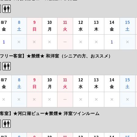
8/7
8
9
10
11
12
13
14
15
金
土
日
月
火
水
木
金
土
1
1
フリー客室】★禁煙★ 和洋室（シニアの方、おススメ）
8/7
8
9
10
11
12
13
14
15
金
土
日
月
火
水
木
金
土
客室】★河口湖ビュー★禁煙★ 洋室ツインルーム