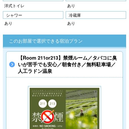
洋式トイレ
あり
シャワー
冷蔵庫
あり
あり
このお部屋で選択できる宿泊プラン
【Room 211or213】禁煙ルーム／タバコに臭
いが苦手でも安心／朝食付き／無料駐車場／
人工ラドン温泉