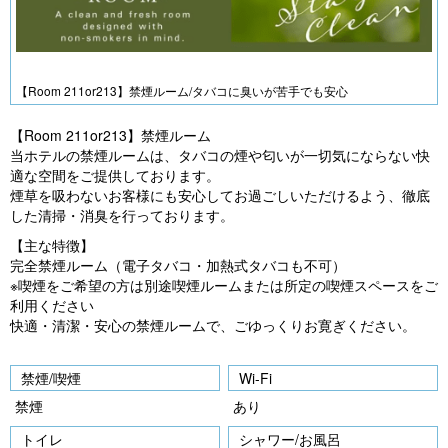
【Room 211or213】禁煙ルーム/タバコに臭いが苦手でも安心
【Room 211or213】禁煙ルーム
当ホテルの禁煙ルームは、タバコの煙や匂いが一切気にならない快
適な空間をご提供しております。
煙草を吸わないお客様にも安心してお過ごしいただけるよう、徹底
した清掃・消臭を行っております。
【主な特徴】
完全禁煙ルーム（電子タバコ・加熱式タバコも不可）
※喫煙をご希望の方は別途喫煙ルームまたは所定の喫煙スペースをご
利用ください
快適・清潔・安心の禁煙ルームで、ごゆっくりお寛ぎください。
禁煙/喫煙
Wi-Fi
禁煙
あり
トイレ
シャワー/お風呂