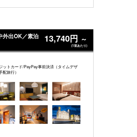
途中外出OK／素泊
13,740円
～
(1室あたり)
ジットカード/PayPay事前決済（タイムデザ
手配旅行）