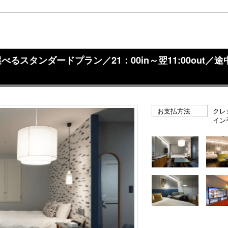
スタンダードプラン／21：00in～翌11:00out／
お支払方法
クレ
イン