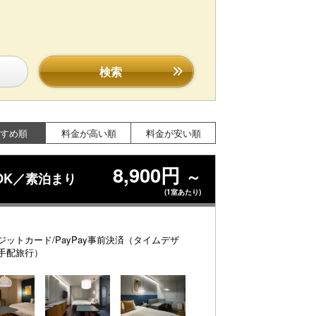
検索
すめ順
料金が高い順
料金が安い順
8,900円
～
OK／素泊まり
(1室あたり)
ジットカード/PayPay事前決済（タイムデザ
手配旅行）