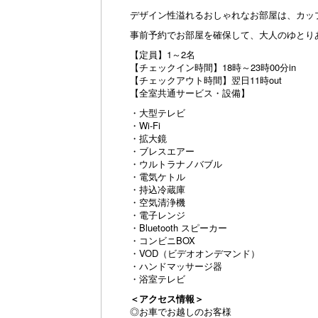
デザイン性溢れるおしゃれなお部屋は、カッ
事前予約でお部屋を確保して、大人のゆとり
【定員】1～2名
【チェックイン時間】18時～23時00分in
【チェックアウト時間】翌日11時out
【全室共通サービス・設備】
・大型テレビ
・Wi-Fi
・拡大鏡
・ブレスエアー
・ウルトラナノバブル
・電気ケトル
・持込冷蔵庫
・空気清浄機
・電子レンジ
・Bluetooth スピーカー
・コンビニBOX
・VOD（ビデオオンデマンド）
・ハンドマッサージ器
・浴室テレビ
＜アクセス情報＞
◎お車でお越しのお客様