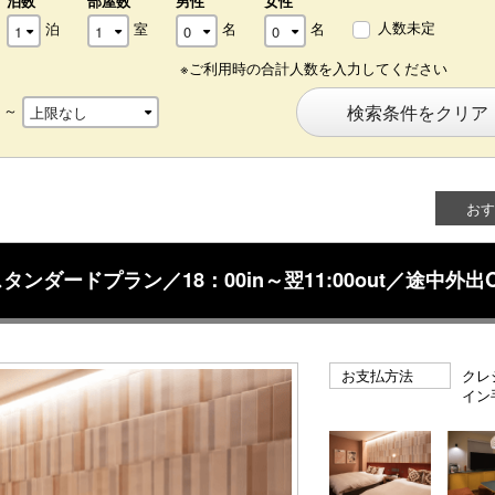
泊数
部屋数
男性
女性
人数未定
泊
室
名
名
※ご利用時の合計人数を入力してください
～
検索条件をクリア
おす
ダードプラン／18：00in～翌11:00out／途中外出
お支払方法
クレ
イン