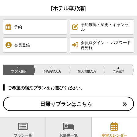
[ホテル華乃湯]
予約確認・変更・キャンセ
予約
ル
会員ログイン ・ パスワード
会員登録
再発行
1
2
3
4
プラン選択
予約内容入力
個人情報入力
予約完了
ご希望の宿泊プランをお選びください。
日帰りプランはこちら
プラン一覧
お部屋一覧
空室カレンダー