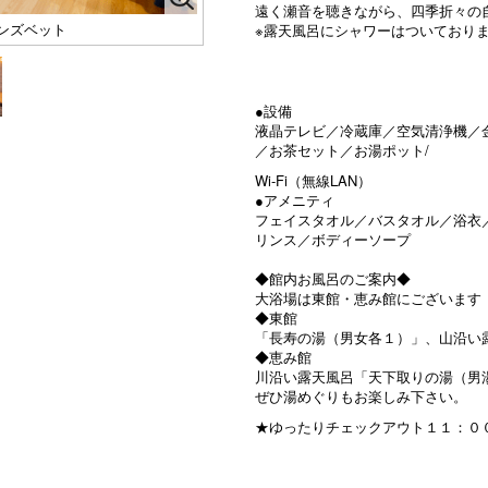
遠く瀬音を聴きながら、四季折々の
ンズベット
※露天風呂にシャワーはついており
●設備
液晶テレビ／冷蔵庫／空気清浄機／
／お茶セット／お湯ポット/
Wi-Fi（無線LAN）
●アメニティ
フェイスタオル／バスタオル／浴衣
リンス／ボディーソープ
◆館内お風呂のご案内◆
大浴場は東館・恵み館にございます
◆東館
「長寿の湯（男女各１）」、山沿い
◆恵み館
川沿い露天風呂「天下取りの湯（男
ぜひ湯めぐりもお楽しみ下さい。
★ゆったりチェックアウト１１：０