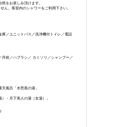
自然をお楽しみ頂けます。
ません。客室内のシャワーをご利用下さい。
金庫／ユニットバス／洗浄機付トイレ／電話
／丹前／ハブラシ／ カミソリ／シャンプー／
露天風呂「水芭蕉の湯」
湯）・月下美人の湯（女湯）」
０