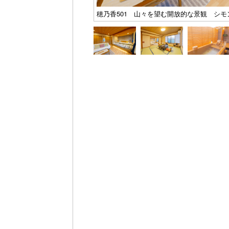
穂乃香501 山々を望む開放的な景観 シモ