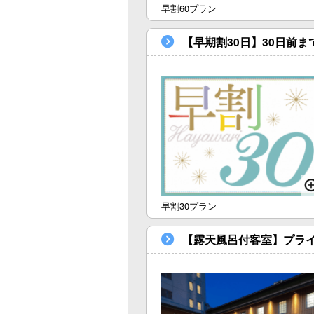
早割60プラン
【早期割30日】30日前
早割30プラン
【露天風呂付客室】プラ