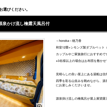
お選びください。
 源泉かけ流し檜露天風呂付
～honoka～穂乃香
和室12畳+シモンズ製ダブルベット（
カップルやご家族旅行におすすめで
※3名様以上の場合はお布団を敷かせ
見晴らしの良い屋上にある湯船は信
四季を彩る山並みを眺めながら、源
にお楽しみくださいませ。
源泉掛け流しの檜風呂が屋上展望露