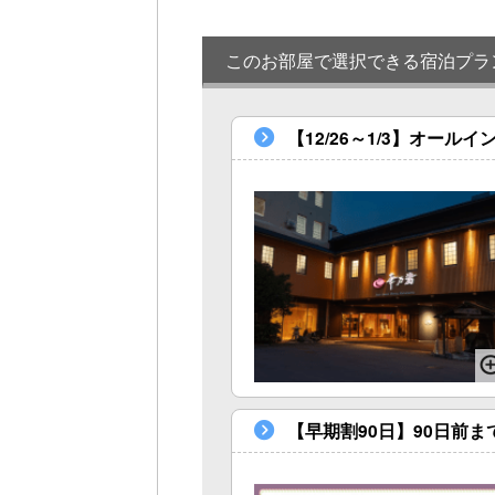
このお部屋で選択できる宿泊プラ
【12/26～1/3】オー
【早期割90日】90日前