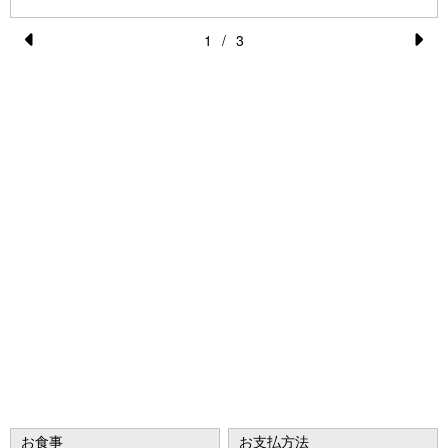
1
/
3
Pr
N
e
e
vi
xt
o
u
s
お食事
お支払方法