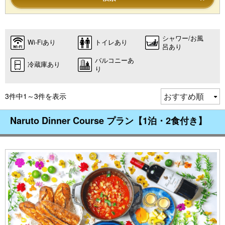
シャワー/お風
Wi-Fiあり
トイレあり
呂あり
バルコニーあ
冷蔵庫あり
り
3件中1～3件を表示
Naruto Dinner Course プラン【1泊・2食付き】