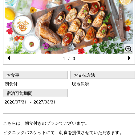
1
/
3
Pr
N
e
e
お食事
お支払方法
vi
xt
朝食付
現地決済
o
宿泊可能期間
u
2026/07/31 ～ 2027/03/31
s
こちらは、朝食付きのプランでございます。
ピクニックバスケットにて、朝食を提供させていただきます。