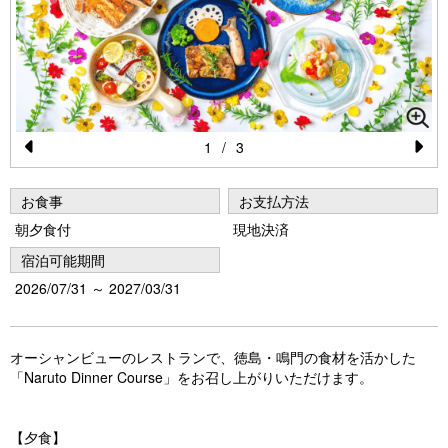
1
/
3
Pr
N
e
e
お食事
お支払方法
vi
xt
朝夕食付
現地決済
o
宿泊可能期間
u
2026/07/31 ～ 2027/03/31
s
オーシャンビューのレストランで、徳島・鳴門の食材を活かした
「Naruto Dinner Course」をお召し上がりいただけます。
【夕食】