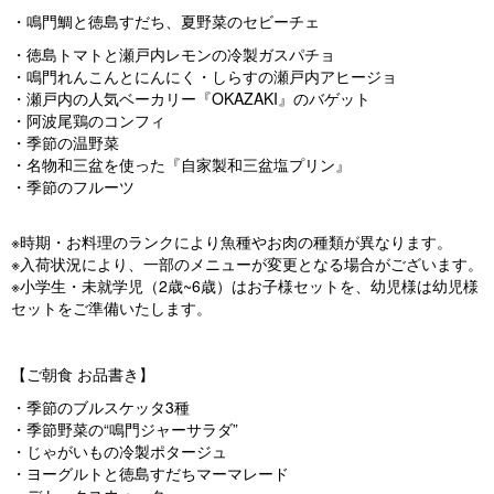
・鳴門鯛と徳島すだち、夏野菜のセビーチェ
・徳島トマトと瀬戸内レモンの冷製ガスパチョ
・鳴門れんこんとにんにく・しらすの瀬戸内アヒージョ
・瀬戸内の人気ベーカリー『OKAZAKI』のバゲット
・阿波尾鶏のコンフィ
・季節の温野菜
・名物和三盆を使った『自家製和三盆塩プリン』
・季節のフルーツ
※時期・お料理のランクにより魚種やお肉の種類が異なります。
※入荷状況により、一部のメニューが変更となる場合がございます。
※小学生・未就学児（2歳~6歳）はお子様セットを、幼児様は幼児様
セットをご準備いたします。
【ご朝食 お品書き】
・季節のブルスケッタ3種
・季節野菜の“鳴門ジャーサラダ”
・じゃがいもの冷製ポタージュ
・ヨーグルトと徳島すだちマーマレード