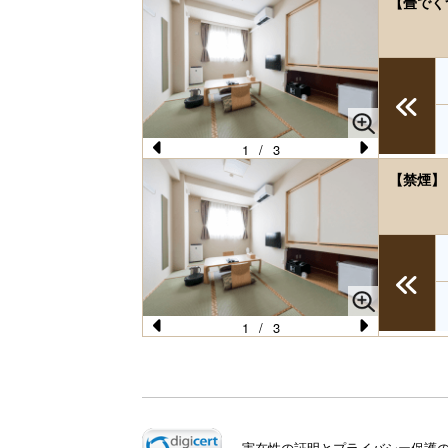
【畳でく
e
e
vi
xt
o
u
s
1
/
3
Pr
N
【禁煙】
e
e
vi
xt
o
u
s
1
/
3
Pr
N
e
e
vi
xt
o
実在性の証明とプライバシー保護のた