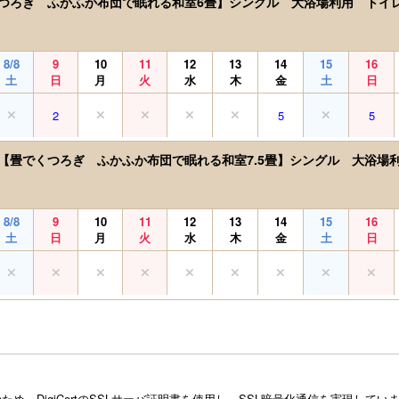
つろぎ ふかふか布団で眠れる和室6畳】シングル 大浴場利用 トイ
8/8
9
10
11
12
13
14
15
16
土
日
月
火
水
木
金
土
日
2
5
5
【畳でくつろぎ ふかふか布団で眠れる和室7.5畳】シングル 大浴場
8/8
9
10
11
12
13
14
15
16
土
日
月
火
水
木
金
土
日
め、DigiCertのSSLサーバ証明書を使用し、SSL暗号化通信を実現し