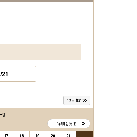
/21
12日進む
台付
詳細を見る
17
18
19
20
21