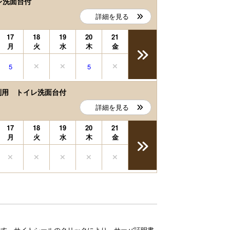
レ洗面台付
詳細を見る
17
18
19
20
21
月
火
水
木
金
5
5
利用 トイレ洗面台付
詳細を見る
17
18
19
20
21
月
火
水
木
金
ています。サイトシールのクリックにより、サーバ証明書