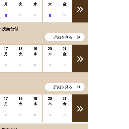
月
火
水
木
金
5
5
・洗面台付
詳細を見る
17
18
19
20
21
月
火
水
木
金
詳細を見る
17
18
19
20
21
月
火
水
木
金