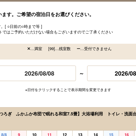
います。ご希望の宿泊日をお選びください。
[ ○日前の○時まで等 ]
トではご予約いただけない場合もございますのでご了承ください
…満室
[99]…残室数
…受付できません
2026/08
～
※日付をクリックすることで表示期間を変更できます
つろぎ ふかふか布団で眠れる和室7.5畳】大浴場利用 トイレ・洗面
8/8
9
10
11
12
13
14
15
16