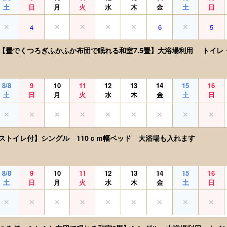
土
日
月
火
水
木
金
土
日
4
6
5
【畳でくつろぎふかふか布団で眠れる和室7.5畳】大浴場利用 トイレ
8/8
9
10
11
12
13
14
15
16
土
日
月
火
水
木
金
土
日
ストイレ付】シングル 110ｃｍ幅ベッド 大浴場も入れます
8/8
9
10
11
12
13
14
15
16
土
日
月
火
水
木
金
土
日