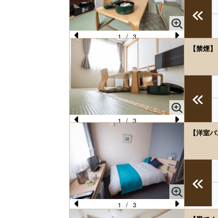
1
/
3
Pr
N
【禁煙】
e
e
vi
xt
o
u
s
1
/
3
Pr
N
【洋室バ
e
e
vi
xt
o
u
s
1
/
3
Pr
N