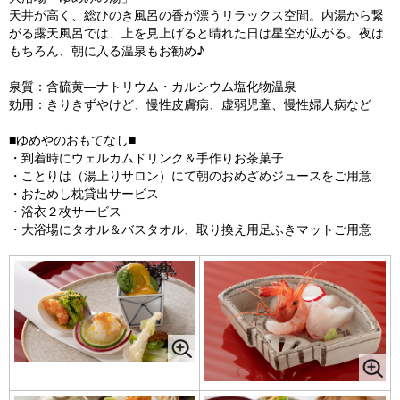
天井が高く、総ひのき風呂の香が漂うリラックス空間。内湯から繋
がる露天風呂では、上を見上げると晴れた日は星空が広がる。夜は
もちろん、朝に入る温泉もお勧め♪
泉質：含硫黄―ナトリウム・カルシウム塩化物温泉
効用：きりきずやけど、慢性皮膚病、虚弱児童、慢性婦人病など
■ゆめやのおもてなし■
・到着時にウェルカムドリンク＆手作りお茶菓子
・ことりは（湯上りサロン）にて朝のおめざめジュースをご用意
・おためし枕貸出サービス
・浴衣２枚サービス
・大浴場にタオル＆バスタオル、取り換え用足ふきマットご用意