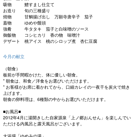
吸物 鱧すまし仕立て
お造り 旬の三種盛り
焼物 甘鯛揚げ出し 万願寺唐辛子 茄子
蓋物 ゆめや饅頭
強肴 牛タタキ 茄子と白味噌のソース
御飯物 コシヒカリ 香の物 味噌汁
デザート 桃アイス 桃のシロップ煮 杏仁豆腐
今月の献立
（朝食）
板前が手間暇かけた、体に優しい朝食。
* 朝食は、和食／洋食をお選びいただけます。
* お客様がお席に着かれてから、口細カレイの一夜干を炭火で焼き
上げます。
朝食の卵料理は、6種類の中からお選びいただけます。
■お風呂■
2012年4月に湯開きした自家源泉「上ノ郷おんせん」を楽しんでい
ただける内風呂と露天風呂がございます。
大浴場「ゆめみの湯」