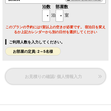
【１階客室】和室10帖＋10帖＋広縁４帖＋古代檜風呂（半露
天風呂）＋シャワートイレ付。
泊数
部屋数
泊
室
日本本来の風情ある“純和風数寄屋造り”の佇まい。冬は炬燵
もしつらえます。
このプランの予約には1室以上の空きが必要です。 宿泊日を変え
るか上記カレンダーから別の日付を選択してください
■ゆったりとした間取りをとった客室は、畳と壁の色を基調
とした落ち着きのある日本建築です。
ご利用人数を入力してください。
■踏込みが３帖あり、本間までのゆとりがあります。
■ハンドタオル、フェイスタオル、バスタオル、ドライヤー
お部屋の定員: 2～5名様
■加湿器、除湿機は貸出サービスを行っております。
お見積りの確認/ 個人情報入力