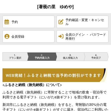
[著莪の里 ゆめや]
予約確認・変更・キャンセ
予約
ル
会員ログイン ・ パスワード
会員登録
再発行
1
2
3
4
プラン選択
予約内容入力
個人情報入力
予約完了
<ふるさと納税（旅先納税）について>
ふるさと納税（旅先納税）に寄附することで地域の飲食・宿泊等で
利用できる電子ギフト（にいがたe旅ギフト）を受け取れます。
新潟市にふるさと納税（旅先納税）をすると、寄附額の30%分の電
子ギフト（にいがたe旅ギフト）がすぐに届き、宿泊代にご利用いた