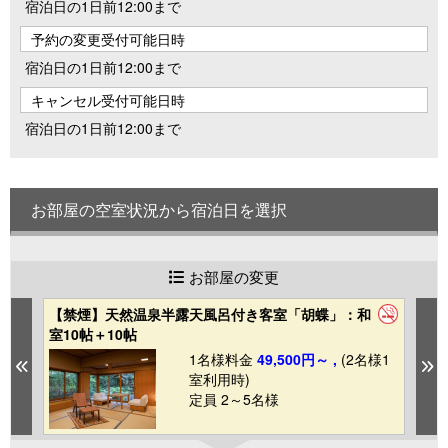
宿泊日の1日前12:00まで
予約の変更受付可能日時
宿泊日の1日前12:00まで
キャンセル受付可能日時
宿泊日の1日前12:00まで
お部屋の空室状況から宿泊日を選択
お部屋の変更
【禁煙】天然温泉半露天風呂付き客室「胡蝶」：和
【
室10帖＋10帖
室
1
1名様料金
49,500円～ ,
(2名様1
Previous
N
室利用時)
定員 2～5名様