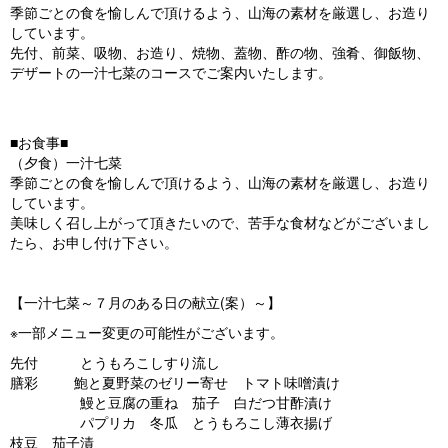
季節ごとの食を愉しんで頂けるよう、山海の素材を厳選し、お造り
しています。
先付、前菜、吸物、お造り、焼物、蓋物、酢の物、強肴、御飯物、
デザートの一汁七菜のコースでご案内いたします。
■お食事■
（夕食）一汁七菜
季節ごとの食を愉しんで頂けるよう、山海の素材を厳選し、お造り
しています。
美味しく召し上がって頂きたいので、苦手な食材などがございまし
たら、お申し付け下さい。
【一汁七菜～７月のある日の献立(案）～】
※一部メニュー変更の可能性がございます。
先付 とうもろこしすり流し
膳彩 鮑と夏野菜のゼリー寄せ トマト味噌漬け
鰻と豆腐の重ね 茄子 白だつ甘酢漬け
パプリカ 冬瓜 とうもろこし薄衣揚げ
枝豆 茄子漬