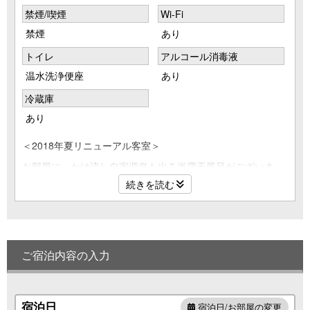
禁煙/喫煙
Wi-Fi
禁煙
あり
トイレ
アルコール消毒液
温水洗浄便座
あり
冷蔵庫
あり
＜2018年夏リニューアル客室＞
お部屋に、かけ流し自家源泉も出る半露天風呂がございま
す。坪庭の木々のそよぎもお楽しみいただけます。全部で20
続きを読む
帖の広々とした造りなので、女性グループにも大人気のお部
屋です。
部屋からの坪庭もそれぞれの四季を感じれます。
※季節により源泉の温度が変化いたしますので、水やお湯を
ご宿泊内容の入力
追加いただく場合もございます。また、ご到着後お客様ご自
身でお湯をためていただくスタイルです。
宿泊日
宿泊日/お部屋の変更